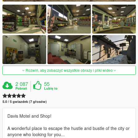
Rozwiń, aby zobaczyć wszystkie obrazy i pliki wideo
2 087
55
Pobrań
Lubię to
5.0 / 5 gwiazdek (7 głosów)
Davis Motel and Shop!
A wonderful place to escape the hustle and bustle of the city or
anyone who looking for you...