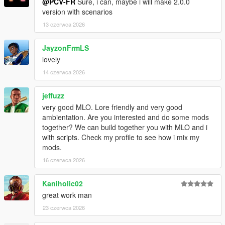
@PCV-FR
Sure, i can, maybe i will make 2.0.0
version with scenarios
13 czerwca 2026
JayzonFrmLS
lovely
14 czerwca 2026
jeffuzz
very good MLO. Lore friendly and very good
ambientation. Are you interested and do some mods
together? We can build together you with MLO and i
with scripts. Check my profile to see how i mix my
mods.
16 czerwca 2026
Kaniholic02
great work man
23 czerwca 2026