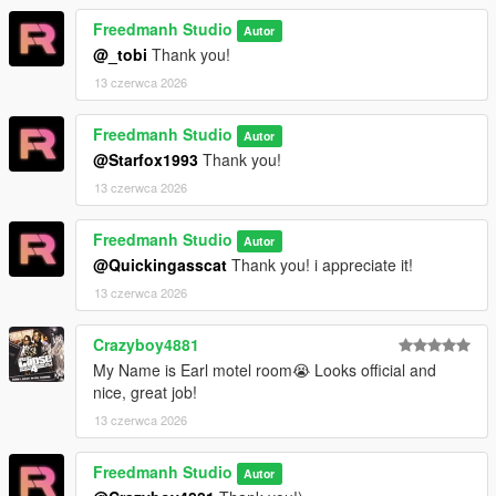
Freedmanh Studio
Autor
@_tobi
Thank you!
13 czerwca 2026
Freedmanh Studio
Autor
@Starfox1993
Thank you!
13 czerwca 2026
Freedmanh Studio
Autor
@Quickingasscat
Thank you! i appreciate it!
13 czerwca 2026
Crazyboy4881
My Name is Earl motel room😭 Looks official and
nice, great job!
13 czerwca 2026
Freedmanh Studio
Autor