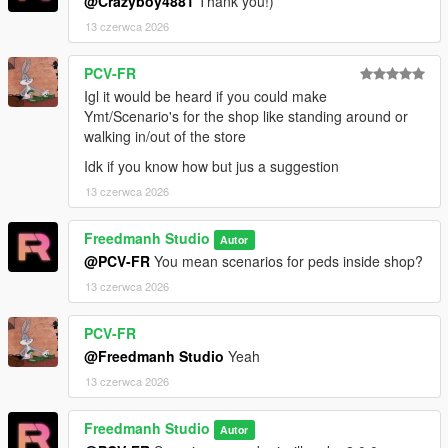
@Crazyboy4881
Thank you!)
13 czerwca 2026
PCV-FR
Igl it would be heard if you could make
Ymt/Scenario's for the shop like standing around or
walking in/out of the store
Idk if you know how but jus a suggestion
13 czerwca 2026
Freedmanh Studio
Autor
@PCV-FR
You mean scenarios for peds inside shop?
13 czerwca 2026
PCV-FR
@Freedmanh Studio
Yeah
13 czerwca 2026
Freedmanh Studio
Autor