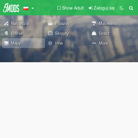
Show Adult
Zaloguj się
Narzędzia
Pojazdy
Malowania
Bronie
Skrypty
Gracz
Mapy
Inne
More