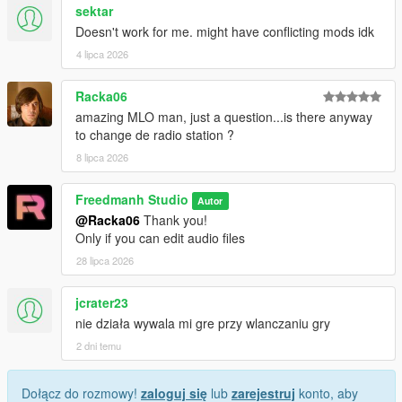
sektar
Doesn't work for me. might have conflicting mods idk
4 lipca 2026
Racka06
amazing MLO man, just a question...is there anyway
to change de radio station ?
8 lipca 2026
Freedmanh Studio
Autor
@Racka06
Thank you!
Only if you can edit audio files
28 lipca 2026
jcrater23
nie działa wywala mi gre przy wlanczaniu gry
2 dni temu
Dołącz do rozmowy!
zaloguj się
lub
zarejestruj
konto, aby