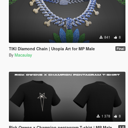
841
8
TIKI Diamond Chain | Utopia Art for MP Male
Final
By
Macaulay
1 378
8
Rick Owens x Champion pentagram T-shirt | MP Male
1.0