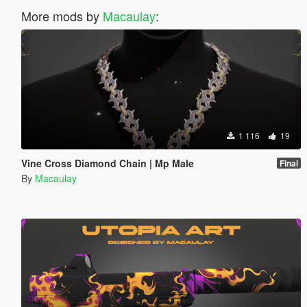
More mods by
Macaulay
:
1 116
19
Vine Cross Diamond Chain | Mp Male
Final
By
Macaulay