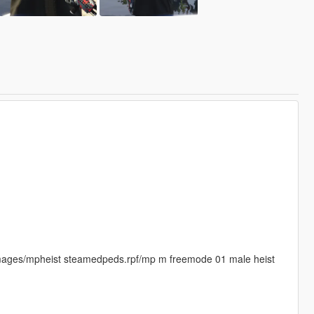
images/mpheist steamedpeds.rpf/mp m freemode 01 male heist