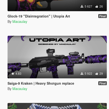
5 627
26
Glock-19 "Disintegration" | Utopia Art
Final
By
Macaulay
4.83
5 922
29
Saiga-9 Kraken | Heavy Shotgun replace
Final
By
Macaulay