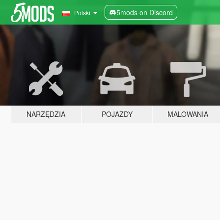
5mods on Discord
Polski
NARZĘDZIA
POJAZDY
MALOWANIA