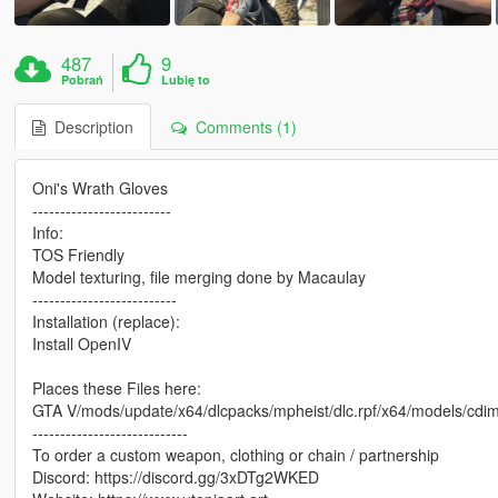
487
9
Pobrań
Lubię to
Description
Comments (1)
Oni's Wrath Gloves
-------------------------
Info:
TOS Friendly
Model texturing, file merging done by Macaulay
--------------------------
Installation (replace):
Install OpenIV
Places these Files here:
GTA V/mods/update/x64/dlcpacks/mpheist/dlc.rpf/x64/models/cd
----------------------------
To order a custom weapon, clothing or chain / partnership
Discord: https://discord.gg/3xDTg2WKED