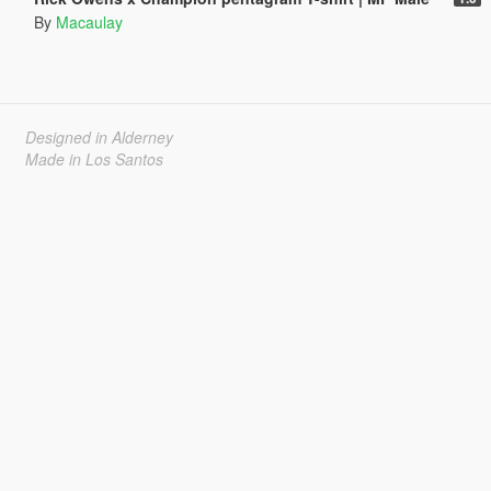
By
Macaulay
Designed in Alderney
Made in Los Santos