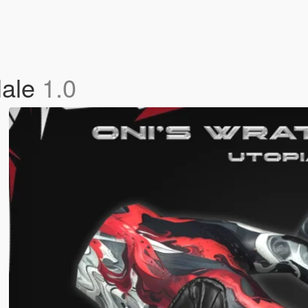
Male
1.0