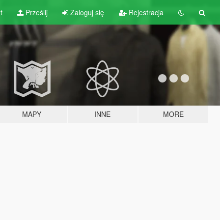
t
Prześlij
Zaloguj się
Rejestracja
MAPY
INNE
MORE