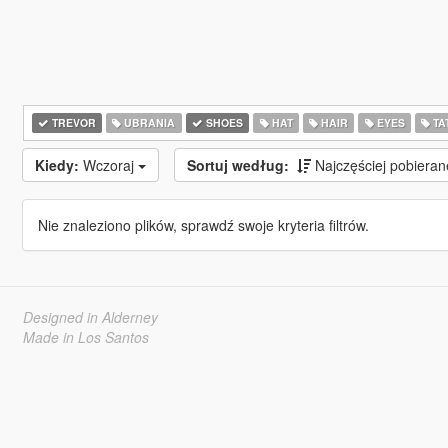
TREVOR
UBRANIA
SHOES
HAT
HAIR
EYES
TA
Kiedy:
Wczoraj
Sortuj według:
Najczęściej pobiera
Nie znaleziono plików, sprawdź swoje kryteria filtrów.
Designed in Alderney
Made in Los Santos