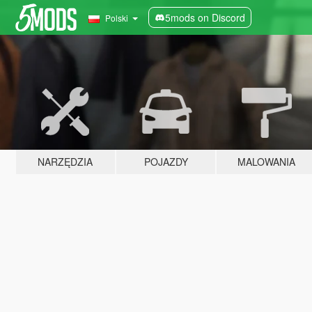
5mods on Discord
Polski
NARZĘDZIA
POJAZDY
MALOWANIA