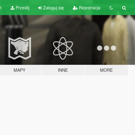
t
Prześlij
Zaloguj się
Rejestracja
MAPY
INNE
MORE