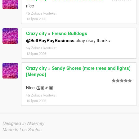
nice
Zobacz kontekst
13 lipca 2026
Crazy city
»
Fresno Bulldogs
@SelfRayRayBusiness
okay okay thanks
Zobacz kontekst
12 lipca 2026
Crazy city
»
Sandy Shores (more trees and lights)
[Menyoo]
Nice 👏🏾👍🏾
Zobacz kontekst
10 lipca 2026
Designed in Alderney
Made in Los Santos