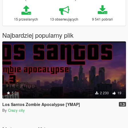
15 przesłanych
13 obserwujących
9 541 pobrań
Najbardziej popularny plik
5.0
2 230
19
Los Santos Zombie Apocalypse [YMAP]
1.3
By
Crazy city