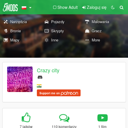
Show Adult
Zaloguj się
Narzędzia
Pojazdy
Malowania
Bronie
Skrypty
Gracz
Mapy
Inne
More
Crazy city
Support me on
7 lajków
110 komentarzy
1 film