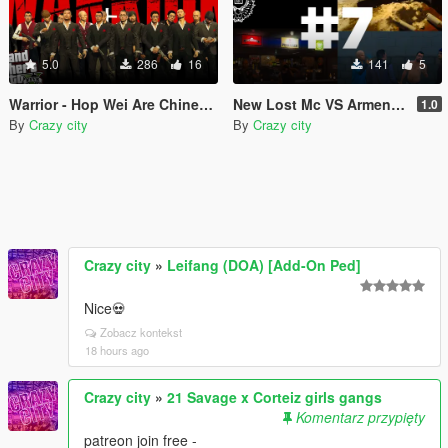
5.0
286
16
141
5
Warrior - Hop Wei Are Chinese Tongs Gangs
New Lost Mc VS Armenian Mob Eclipse Scenario [YMT]
1.0
By
Crazy city
By
Crazy city
Crazy city
»
Leifang (DOA) [Add-On Ped]
Nice💀
Zobacz kontekst
18 hours ago
Crazy city
»
21 Savage x Corteiz girls gangs
Komentarz przypięty
patreon join free -