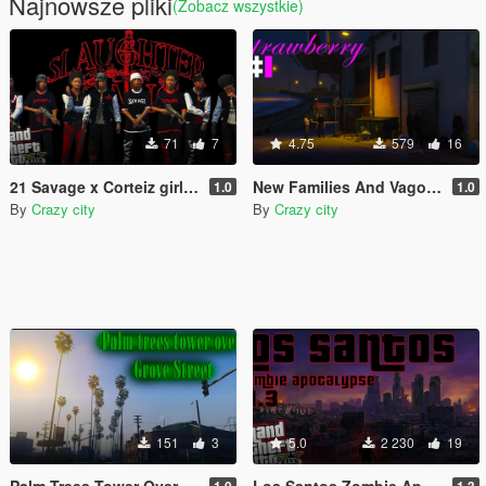
Najnowsze pliki
(Zobacz wszystkie)
71
7
4.75
579
16
21 Savage x Corteiz girls gangs
New Families And Vagos Strawberry Scenario [YMT]
1.0
1.0
By
Crazy city
By
Crazy city
151
3
5.0
2 230
19
Palm Trees Tower Over Grove Street [YMAP]
Los Santos Zombie Apocalypse [YMAP]
1.0
1.3