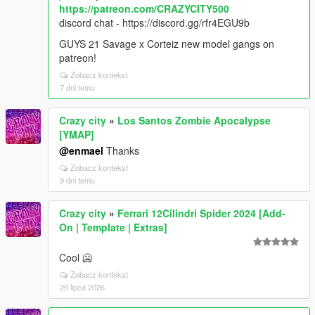
https://patreon.com/CRAZYCITY500
discord chat - https://discord.gg/rfr4EGU9b
GUYS 21 Savage x Corteiz new model gangs on
patreon!
Zobacz kontekst
7 dni temu
Crazy city
»
Los Santos Zombie Apocalypse
[YMAP]
@enmael
Thanks
Zobacz kontekst
9 dni temu
Crazy city
»
Ferrari 12Cilindri Spider 2024 [Add-
On | Template | Extras]
Cool 🥶
Zobacz kontekst
29 lipca 2026