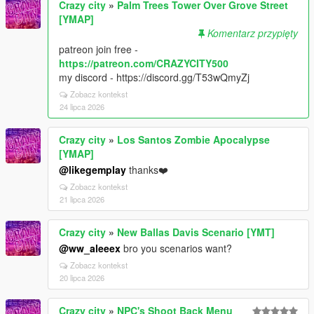
Crazy city
»
Palm Trees Tower Over Grove Street
[YMAP]
Komentarz przypięty
patreon join free -
https://patreon.com/CRAZYCITY500
my discord - https://discord.gg/T53wQmyZj
Zobacz kontekst
24 lipca 2026
Crazy city
»
Los Santos Zombie Apocalypse
[YMAP]
@likegemplay
thanks❤️
Zobacz kontekst
21 lipca 2026
Crazy city
»
New Ballas Davis Scenario [YMT]
@ww_aleeex
bro you scenarios want?
Zobacz kontekst
20 lipca 2026
Crazy city
»
NPC's Shoot Back Menu