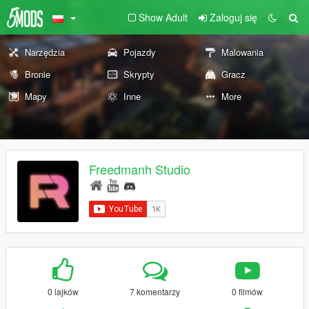
Show Adult
Zaloguj się
Narzędzia
Pojazdy
Malowania
Bronie
Skrypty
Gracz
Mapy
Inne
More
Freedmanh Studio
0 lajków
7 komentarzy
0 filmów