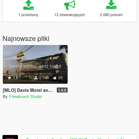
1 przesłany
12 obserwujących
2 080 pobrań
Najnowsze pliki
5.0
2 080
55
[MLO] Davis Motel and Shop [SP | FiveM]
1.0.0
By
Freedmanh Studio