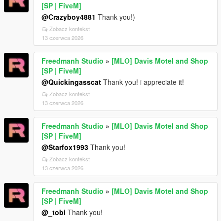
[SP | FiveM]
@Crazyboy4881
Thank you!)
Zobacz kontekst
13 czerwca 2026
Freedmanh Studio
»
[MLO] Davis Motel and Shop
[SP | FiveM]
@Quickingasscat
Thank you! i appreciate it!
Zobacz kontekst
13 czerwca 2026
Freedmanh Studio
»
[MLO] Davis Motel and Shop
[SP | FiveM]
@Starfox1993
Thank you!
Zobacz kontekst
13 czerwca 2026
Freedmanh Studio
»
[MLO] Davis Motel and Shop
[SP | FiveM]
@_tobi
Thank you!