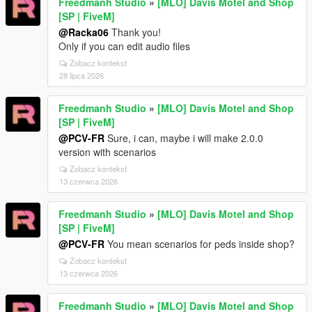
Freedmanh Studio
»
[MLO] Davis Motel and Shop
[SP | FiveM]
@Racka06
Thank you!
Only if you can edit audio files
Zobacz kontekst
28 lipca 2026
Freedmanh Studio
»
[MLO] Davis Motel and Shop
[SP | FiveM]
@PCV-FR
Sure, i can, maybe i will make 2.0.0
version with scenarios
Zobacz kontekst
13 czerwca 2026
Freedmanh Studio
»
[MLO] Davis Motel and Shop
[SP | FiveM]
@PCV-FR
You mean scenarios for peds inside shop?
Zobacz kontekst
13 czerwca 2026
Freedmanh Studio
»
[MLO] Davis Motel and Shop