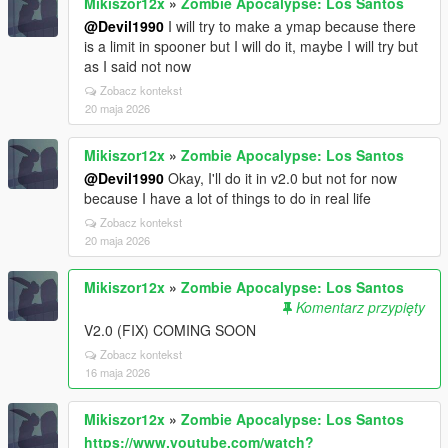
Mikiszor12x
»
Zombie Apocalypse: Los Santos
@Devil1990
I will try to make a ymap because there
is a limit in spooner but I will do it, maybe I will try but
as I said not now
Zobacz kontekst
20 maja 2026
Mikiszor12x
»
Zombie Apocalypse: Los Santos
@Devil1990
Okay, I'll do it in v2.0 but not for now
because I have a lot of things to do in real life
Zobacz kontekst
20 maja 2026
Mikiszor12x
»
Zombie Apocalypse: Los Santos
Komentarz przypięty
V2.0 (FIX) COMING SOON
Zobacz kontekst
16 maja 2026
Mikiszor12x
»
Zombie Apocalypse: Los Santos
https://www.youtube.com/watch?