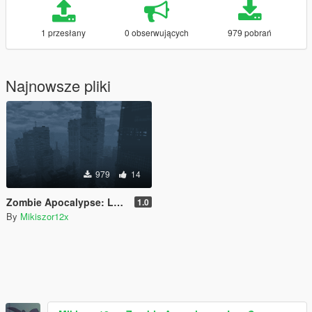
1 przesłany
0 obserwujących
979 pobrań
Najnowsze pliki
979
14
Zombie Apocalypse: Los Santos
1.0
By
Mikiszor12x