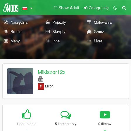
Show Adult
Zaloguj się
Narzędzia
Pojazdy
Malowania
Bronie
Skrypty
Gracz
Mapy
Inne
More
Mikiszor12x
1 polubienie
5 komentarzy
0 filmów