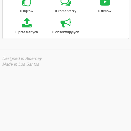
0 lajków
0 komentarzy
0 filmów
0 przesłanych
0 obserwujących
Designed in Alderney
Made in Los Santos