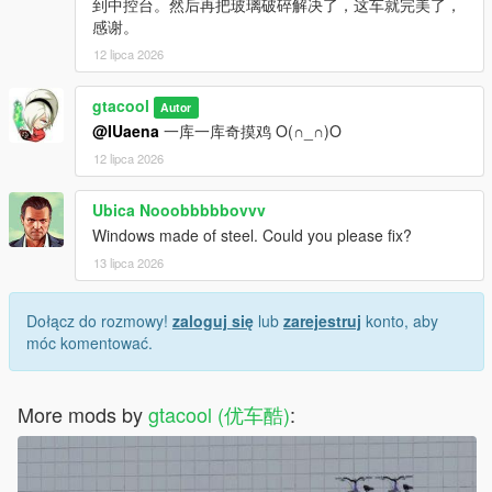
到中控台。然后再把玻璃破碎解决了，这车就完美了，
感谢。
12 lipca 2026
gtacool
Autor
@IUaena
一库一库奇摸鸡 O(∩_∩)O
12 lipca 2026
Ubica Nooobbbbbovvv
Windows made of steel. Could you please fix?
13 lipca 2026
Dołącz do rozmowy!
zaloguj się
lub
zarejestruj
konto, aby
móc komentować.
More mods by
gtacool (优车酷)
: