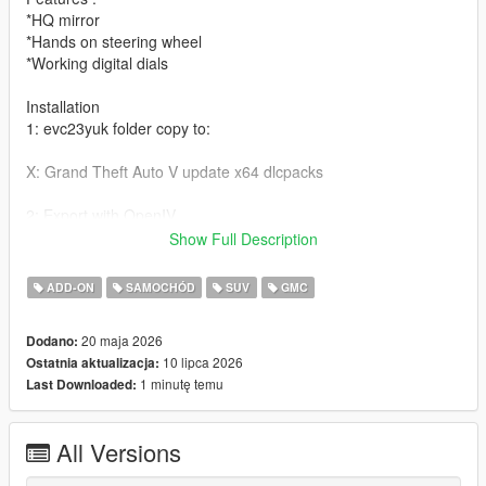
*HQ mirror
*Hands on steering wheel
*Working digital dials
Installation
1: evc23yuk folder copy to:
X: Grand Theft Auto V update x64 dlcpacks
2: Export with OpenIV
Show Full Description
X: Grand Theft Auto V update update. rpf common data dlclist.
XML file
ADD-ON
SAMOCHÓD
SUV
GMC
Then open it in Notepad and add the following line。
20 maja 2026
Dodano:
dlcpacks:\evc23yuk\Item>
10 lipca 2026
Ostatnia aktualizacja:
1 minutę temu
Last Downloaded:
3：
dlc_evc23yuk:/
update:/dlc_patch/evc23yuk/
All Versions
Save and replace.