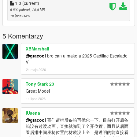
Use the modifier to brush the car by name, enter:
1.0
(current)
【evc23yuk】
5 599 pobrań
, 26,8 MB
10 lipca 2026
-----------------------------------------------ENJOY !!!! - only if you
like it ---------------------------------------------
EVC=Excellent Vehicle Club: Aspire to bring interesting and
5 Komentarzy
excellent mods to players worldwide!
俺的目标：洗心革面为全球玩家带来有趣精致的MOD！
XBMarshall
@gtacool
bro can u make a 2025 Cadillac Escalade
V
21 maja 2026
Tony Stark 23
Great Model
11 lipca 2026
IUaena
@gtacool
哥们请把后备箱再优化一下。目前打开后备
箱没有过渡动画，直接就弹到了全开位置，而且从后面
看后排中间座椅位置的材质没上全，是透明的能直接看