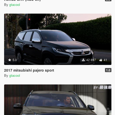
By
gtacool
5.0
42 897
41
2017 mitsubishi pajero sport
1.0
By
gtacool