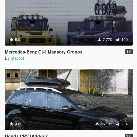
5.0
7 770
100
Mercedes-Benz G63 Mansory Gronos
1.0
By
gtacool
4.82
36 139
234
Honda CRV (Add-on)
3.0