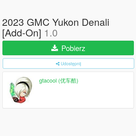
2023 GMC Yukon Denali
[Add-On]
1.0
Pobierz
Udostępnij
gtacool (优车酷)