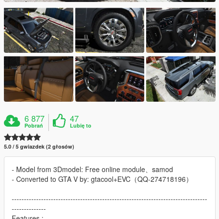
6 877
47
Pobrań
Lubię to
5.0 / 5 gwiazdek (2 głosów)
- Model from 3Dmodel: Free online module、samod
- Converted to GTA V by: gtacool+EVC（QQ-274718196）
--------------------------------------------------------------------------------
--------------
Features :