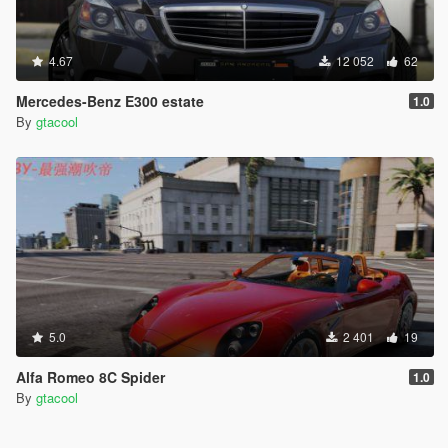
4.67
12 052
62
Mercedes-Benz E300 estate
1.0
By
gtacool
5.0
2 401
19
Alfa Romeo 8C Spider
1.0
By
gtacool