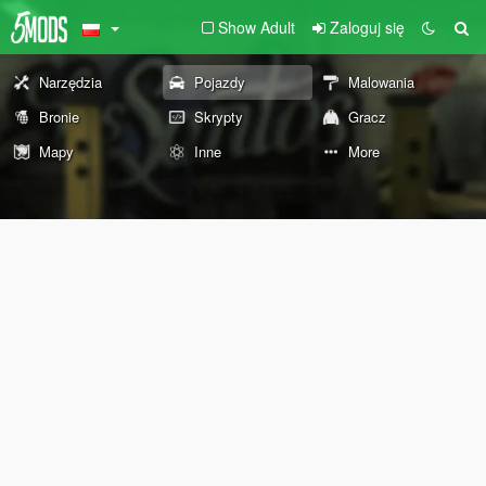
Show Adult
Zaloguj się
Narzędzia
Pojazdy
Malowania
Bronie
Skrypty
Gracz
Mapy
Inne
More