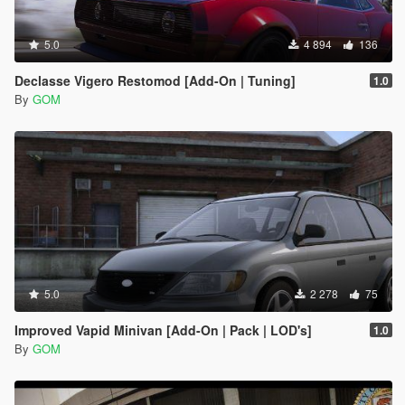
5.0
4 894
136
Declasse Vigero Restomod [Add-On | Tuning]
1.0
By
GOM
5.0
2 278
75
Improved Vapid Minivan [Add-On | Pack | LOD's]
1.0
By
GOM