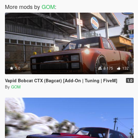
More mods by
GOM
:
5.0
8 175
132
Vapid Bobcat CTX (Bagcat) [Add-On | Tuning | FiveM]
1.0
By
GOM