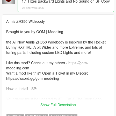
1.1 Fixes Backward Lights and No Sound on SP Copy
26 czerwca 2025
Annis ZR350 Widebody
Brought to you by GOM | Modeling
the All New Annis ZR350 Widebody is Inspired by the Rocket
Bunny RX7 IRL, A bit Wider and more Extreme, and lots of
tuning parts including custom LED Lights and more!
Like this mod? Check out my others - https://gom-
modeling.com
Want a mod like this? Open a Ticket in my Discord!
https://discord.gg/gom-modeling
How to install - SP:
Your game must be updated to AT LEAST The Chop Shop
(mp2023_02) for this mod to work correctly.
Show Full Description
1. Navigate to "SP" Folder