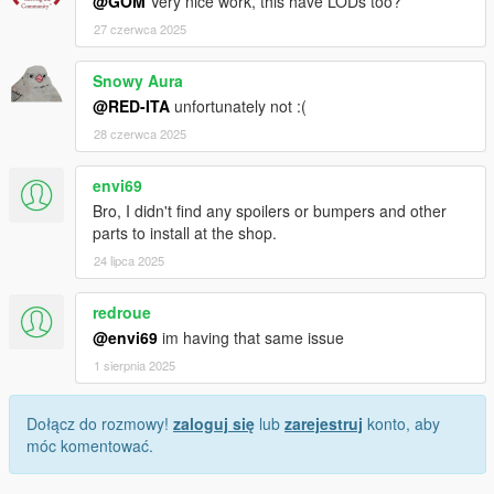
@GOM
Very nice work, this have LODs too?
27 czerwca 2025
Snowy Aura
@RED-ITA
unfortunately not :(
28 czerwca 2025
envi69
Bro, I didn't find any spoilers or bumpers and other
parts to install at the shop.
24 lipca 2025
redroue
@envi69
im having that same issue
1 sierpnia 2025
Dołącz do rozmowy!
zaloguj się
lub
zarejestruj
konto, aby
móc komentować.