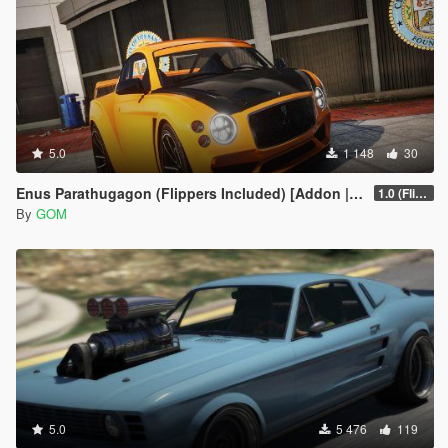
5.0
1 148
30
Enus Parathugagon (Flippers Included) [Addon | Tuning | FiveM]
1.0 (Flipper Fools Special)
By
GOM
5.0
5 476
119