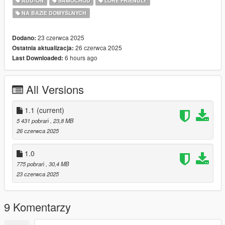
ADD-ON
SAMOCHÓD
LORE FRIENDLY
2. Put the "gstzr3503" folder in mods\update\x64\dlcpacks
NA BAZIE DOMYŚLNYCH
3. Add this line -> dlcpacks:/gstzr3503/ to the dlclist.xml
(mods\update\update.rpf\common\data)
23 czerwca 2025
Dodano:
FiveM Install - In FiveM Folder of download
26 czerwca 2025
Ostatnia aktualizacja:
6 hours ago
Last Downloaded:
Spawn name: gstzr3503
All Versions
Key Features:
Custom Widebody
1.1
(current)
Addon Sound
5 431 pobrań
, 23,8 MB
Custom Rims
26 czerwca 2025
Custom Handling
Custom Tuning Options
1.0
Removable Rivets
775 pobrań
, 30,4 MB
23 czerwca 2025
Credits:
GOM | Modeling - Editing, Converting, Description, FiveM
9 Komentarzy
Addon
SA Development - Custom Tuning Options, Testing, Livery