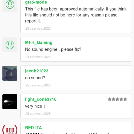
Mapping
gta5-mods
HexR - SP Addon, Testing, Photos
This file has been approved automatically. If you think
Legacy_DMC - Exclusive Addon Sound
this file should not be here for any reason please
report it.
23 czerwca 2025
MFH_Gaming
No sound engine , please fix?
24 czerwca 2025
jacob21023
no sound?
25 czerwca 2025
light_cone3716
very nice！
26 czerwca 2025
RED-ITA