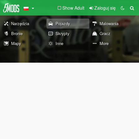
Show Adult
Zaloguj się
Narzędzia
Pojazdy
Malowania
Bronie
Skrypty
Gracz
Mapy
Inne
More