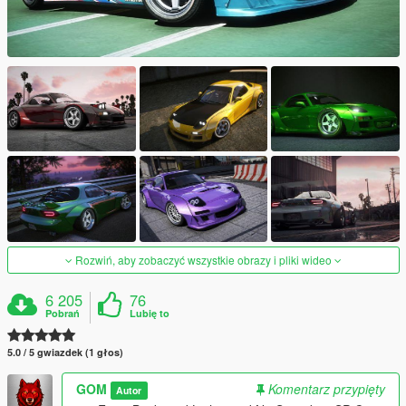
Rozwiń, aby zobaczyć wszystkie obrazy i pliki wideo
6 205
76
Pobrań
Lubię to
5.0 / 5 gwiazdek (1 głos)
GOM
Komentarz przypięty
Autor