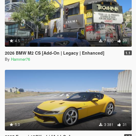
4.5
7 530
39
2026 BMW M2 CS [Add-On | Legacy | Enhanced]
1.1
By
Hammer76
5.0
3 381
31