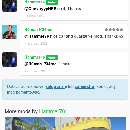
Hammer76
Autor
@ChevoyyyNFS
cool, Thanks
31 maja 2026
R0man P34rce
@Hammer76
nice car and qualitative mod. Thanks 👍
4 czerwca 2026
Hammer76
Autor
@R0man P34rce
Thanks
4 czerwca 2026
Dołącz do rozmowy!
zaloguj się
lub
zarejestruj
konto, aby
móc komentować.
More mods by
Hammer76
: