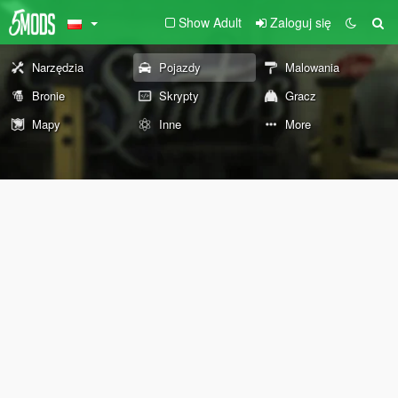
Show Adult
Zaloguj się
Narzędzia
Pojazdy
Malowania
Bronie
Skrypty
Gracz
Mapy
Inne
More