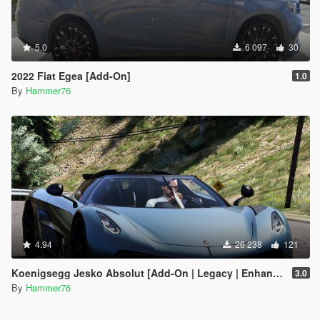
5.0
6 097
30
2022 Fiat Egea [Add-On]
1.0
By
Hammer76
4.94
26 238
121
Koenigsegg Jesko Absolut [Add-On | Legacy | Enhanced]
3.0
By
Hammer76