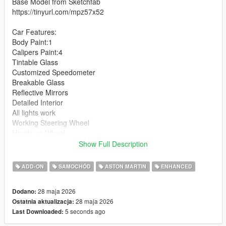
Base Model from Sketchfab
https://tinyurl.com/mpz57x52
Car Features:
Body Paint:1
Calipers Paint:4
Tintable Glass
Customized Speedometer
Breakable Glass
Reflective Mirrors
Detailed Interior
All lights work
Working Steering Wheel
Hands on Wheel
Show Full Description
Text File in Download:
ADD-ON
SAMOCHÓD
ASTON MARTIN
ENHANCED
zagato folder goes to:
gtav/mods/update/x64/dlcpacks
28 maja 2026
Dodano:
28 maja 2026
Ostatnia aktualizacja:
dlclist.xml found at:
5 seconds ago
Last Downloaded:
mods/update/update.rpf/common/data