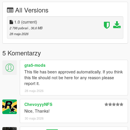
Right Click on dlclist.xml then Click on Edit
All Versions
Then scroll to the bottom and hit Enter to add a empty space.
1.0
(current)
Add the line dlcpacks:/zagato/
2 798 pobrań
, 36,6 MB
28 maja 2026
to the dlclist and save then exit.
SPAWN: zagato
5 Komentarzy
gta5-mods
This file has been approved automatically. If you think
this file should not be here for any reason please
report it.
28 maja 2026
ChevoyyyNFS
Nice, Thanks!
30 maja 2026