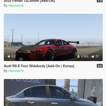
2025 Ferrari 12Cilindri [Add-On]
1.0
By
Hammer76
5.0
4 965
31
Audi RS E-Tron Widebody [Add-On | Extras]
2.0
By
Hammer76