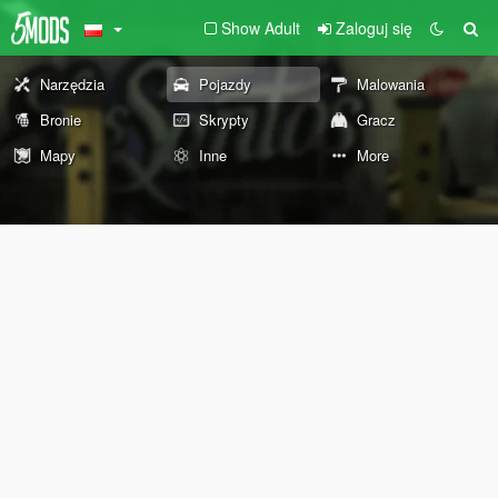
Show Adult
Zaloguj się
Narzędzia
Pojazdy
Malowania
Bronie
Skrypty
Gracz
Mapy
Inne
More