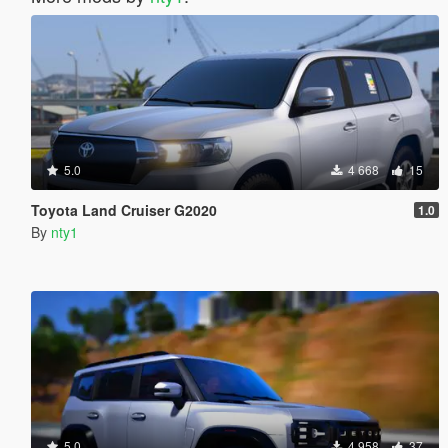
5.0
4 668
15
Toyota Land Cruiser G2020
1.0
By
nty1
5.0
4 958
37