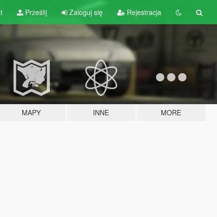
t
Prześlij
Zaloguj się
Rejestracja
MAPY
INNE
MORE