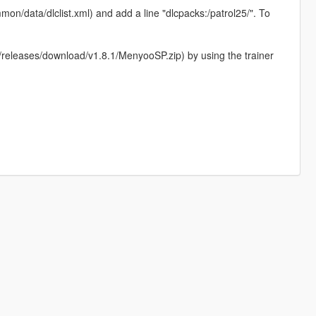
on/data/dlclist.xml) and add a line "dlcpacks:/patrol25/". To
eleases/download/v1.8.1/MenyooSP.zip) by using the trainer