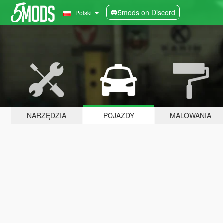
5mods on Discord
Polski
NARZĘDZIA
POJAZDY
MALOWANIA