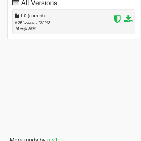
All Versions
1.0
(current)
8 394 pobrań
, 137 MB
15 maja 2026
More mods by
nty1
: