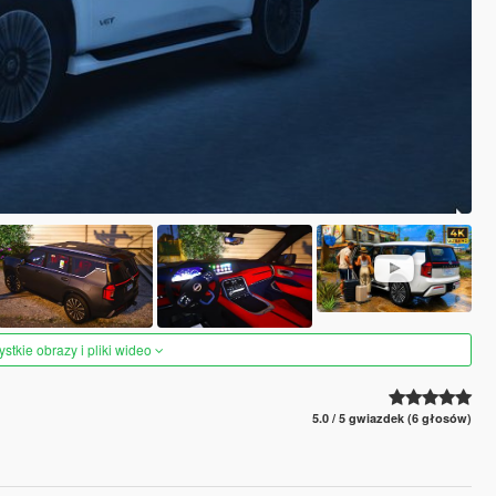
tkie obrazy i pliki wideo
5.0 / 5 gwiazdek (6 głosów)