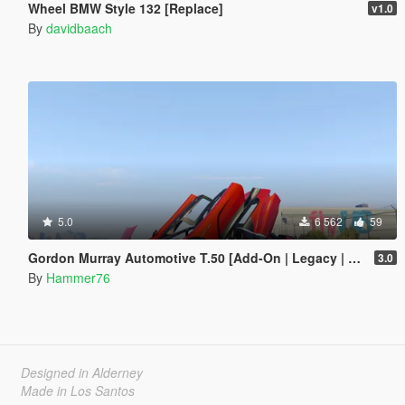
Wheel BMW Style 132 [Replace]
v1.0
By
davidbaach
5.0
6 562
59
Gordon Murray Automotive T.50 [Add-On | Legacy | Enhanced]
3.0
By
Hammer76
Designed in Alderney
Made in Los Santos