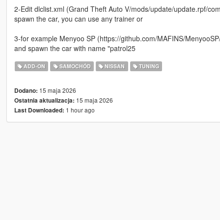
2-Edit dlclist.xml (Grand Theft Auto V/mods/update/update.rpf/comm
spawn the car, you can use any trainer or
3-for example Menyoo SP (https://github.com/MAFINS/MenyooSP/r
and spawn the car with name "patrol25
ADD-ON
SAMOCHÓD
NISSAN
TUNING
15 maja 2026
Dodano:
15 maja 2026
Ostatnia aktualizacja:
1 hour ago
Last Downloaded: