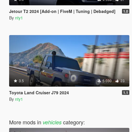
Jetour T2 2024 [Add-on | FiveM | Tuning | Debadged]
1.0
By
nty1
3.5
5 030
23
Toyota Land Cruiser J79 2024
1.1
By
nty1
More mods in
category:
vehicles