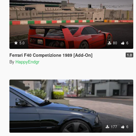
5.0
80
6
Ferrari F40 Competizione 1989 [Add-On]
1.0
By
HappyEndgr
177
6