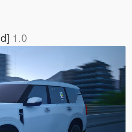
ed]
1.0