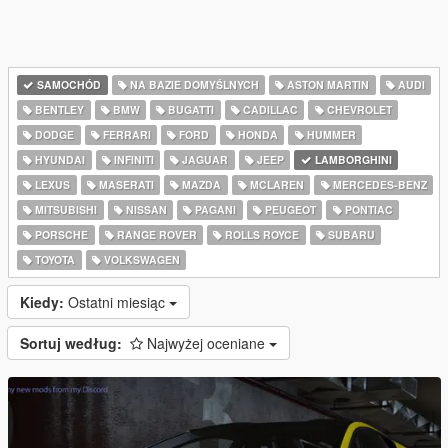
SAMOCHÓD
NA BAZIE DOMYŚLNYCH
ASTON MARTIN
AUDI
BENTLEY
BMW
BUGATTI
CADILLAC
CHEVROLET
DODGE
FERRARI
FORD
HONDA
HUMMER
HYUNDAI
INFINITI
JAGUAR
JEEP
LAMBORGHINI
LEXUS
MASERATI
MAZDA
MCLAREN
MERCEDES-BENZ
MITSUBISHI
NISSAN
PAGANI
PEUGEOT
PONTIAC
PORSCHE
RANGE ROVER
ROLLS ROYCE
SUBARU
TOYOTA
VOLKSWAGEN
Kiedy:
Ostatni miesiąc
Sortuj według:
Najwyżej oceniane