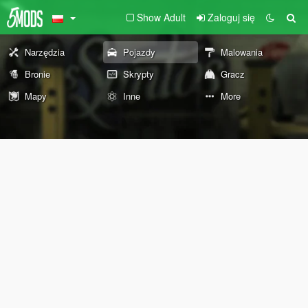
Show Adult
Zaloguj się
Narzędzia
Pojazdy
Malowania
Bronie
Skrypty
Gracz
Mapy
Inne
More