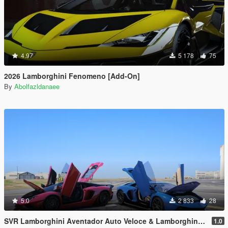
4.97
5 178
75
2026 Lamborghini Fenomeno [Add-On]
By
Abolfazldanaee
5.0
2 833
28
SVR Lamborghini Aventador Auto Veloce & Lamborghini Aventador LP780-4 Ultimae [Add-On | Legacy | Enhanced]
1.0