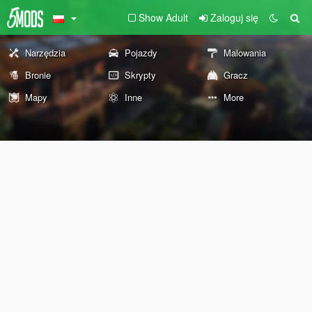
Show Adult
Zaloguj się
Narzędzia
Pojazdy
Malowania
Bronie
Skrypty
Gracz
Mapy
Inne
More