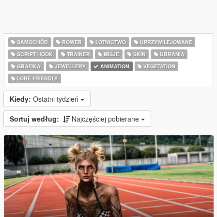
SAMOCHÓD
ROWER
LOTNICTWO
UPRZYWILEJOWANE
SCRIPT HOOK
TRAINER
MISJE
SKIN
UBRANIA
GRAFIKA
JEWELLERY
ANIMATION
VEGETATION
LORE FRIENDLY
Kiedy:
Ostatni tydzień
Sortuj według:
Najczęściej pobierane