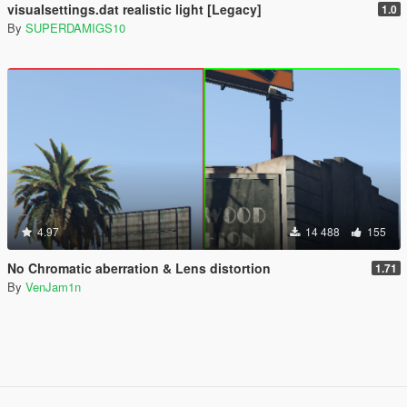
visualsettings.dat realistic light [Legacy]
1.0
By
SUPERDAMIGS10
4.97
14 488
155
No Chromatic aberration & Lens distortion
1.71
By
VenJam1n