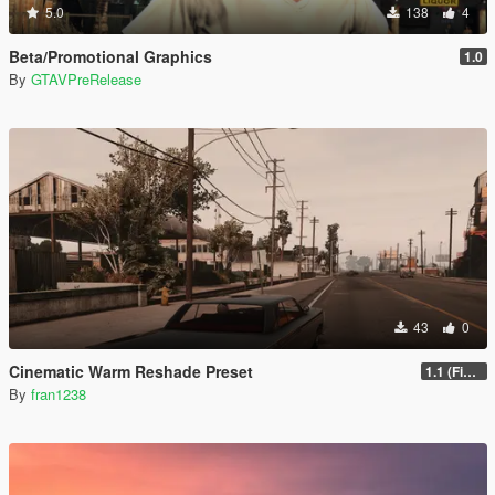
5.0
138
4
Beta/Promotional Graphics
1.0
By
GTAVPreRelease
43
0
Cinematic Warm Reshade Preset
1.1 (Final)
By
fran1238