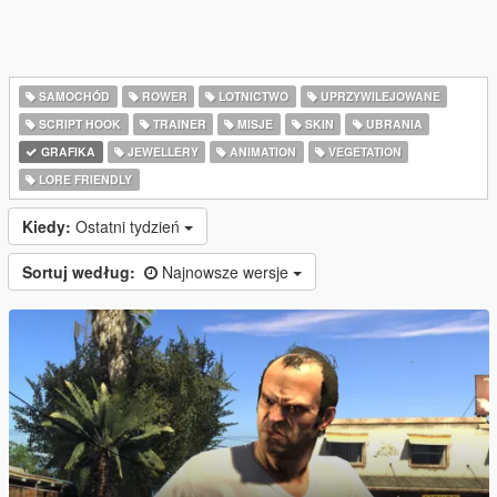
SAMOCHÓD
ROWER
LOTNICTWO
UPRZYWILEJOWANE
SCRIPT HOOK
TRAINER
MISJE
SKIN
UBRANIA
GRAFIKA
JEWELLERY
ANIMATION
VEGETATION
LORE FRIENDLY
Kiedy:
Ostatni tydzień
Sortuj według:
Najnowsze wersje