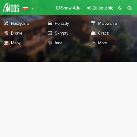
Show Adult
Zaloguj się
Narzędzia
Pojazdy
Malowania
Bronie
Skrypty
Gracz
Mapy
Inne
More