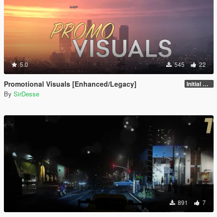
5.0
545
22
Promotional Visuals [Enhanced/Legacy]
Initial Release
By
SirDesse
891
7