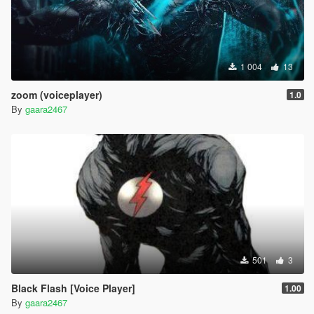
1 004
13
zoom (voiceplayer)
1.0
By
gaara2467
501
3
Black Flash [Voice Player]
1.00
By
gaara2467