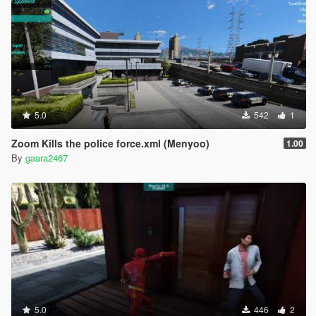
5.0
542
1
Zoom Kills the police force.xml (Menyoo)
1.00
By
gaara2467
5.0
446
2