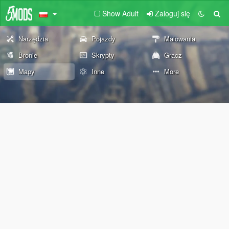
Show Adult
Zaloguj się
Narzędzia
Pojazdy
Malowania
Bronie
Skrypty
Gracz
Mapy
Inne
More