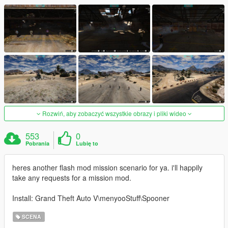
Rozwiń, aby zobaczyć wszystkie obrazy i pliki wideo
553
0
Pobrania
Lubię to
heres another flash mod mission scenario for ya. i'll happily
take any requests for a mission mod.
Install: Grand Theft Auto V\menyooStuff\Spooner
SCENA