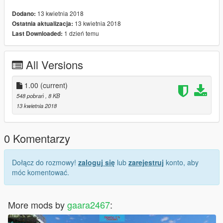
13 kwietnia 2018
Dodano:
13 kwietnia 2018
Ostatnia aktualizacja:
1 dzień temu
Last Downloaded:
All Versions
1.00
(current)
548 pobrań
, 8 KB
13 kwietnia 2018
0 Komentarzy
Dołącz do rozmowy!
zaloguj się
lub
zarejestruj
konto, aby
móc komentować.
More mods by
gaara2467
: