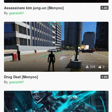
Assassinate kim jung-un [Menyoo]
1.00
By
gaara2467
509
2
Drug Deal [Menyoo]
1.00
By
gaara2467