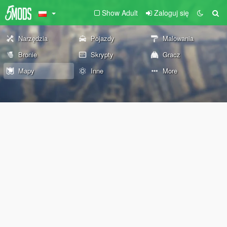
Show Adult
Zaloguj się
Narzędzia
Pojazdy
Malowania
Bronie
Skrypty
Gracz
Mapy
Inne
More