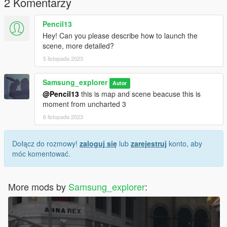
2 Komentarzy
Pencil13
Hey! Can you please describe how to launch the
scene, more detailed?
5 listopada 2023
Samsung_explorer
Autor
@Pencil13
this is map and scene beacuse this is
moment from uncharted 3
6 listopada 2023
Dołącz do rozmowy!
zaloguj się
lub
zarejestruj
konto, aby
móc komentować.
More mods by
Samsung_explorer
: