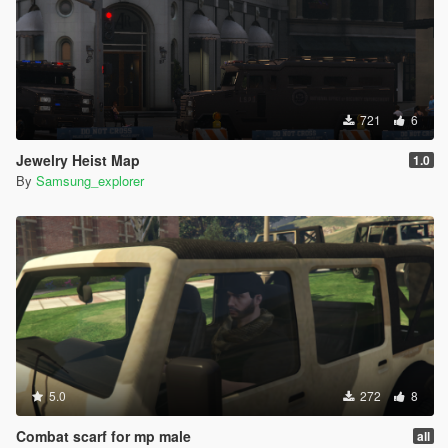
721
6
Jewelry Heist Map
1.0
By
Samsung_explorer
5.0
272
8
Combat scarf for mp male
all