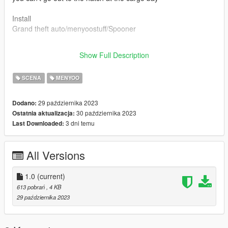
Install
Grand theft auto/menyoostuff/Spooner
if you have any questions, write to discord
Show Full Description
sandman#1466
SCENA
MENYOO
29 października 2023
Dodano:
30 października 2023
Ostatnia aktualizacja:
3 dni temu
Last Downloaded:
All Versions
1.0
(current)
613 pobrań
, 4 KB
29 października 2023