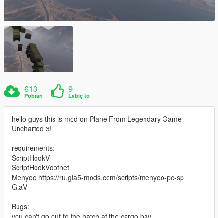
613
9
Pobrań
Lubię to
hello guys this is mod on Plane From Legendary Game
Uncharted 3!
requirements:
ScriptHookV
ScriptHookVdotnet
Menyoo https://ru.gta5-mods.com/scripts/menyoo-pc-sp
GtaV
Bugs:
you can't go out to the hatch at the cargo bay