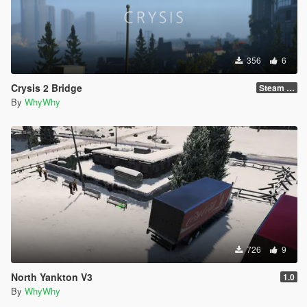
356
6
Crysis 2 Bridge
Steam Version !!!
By
WhyWhy
726
9
North Yankton V3
1.0
By
WhyWhy