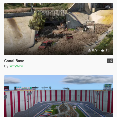
679
15
Canal Base
1.0
By
WhyWhy