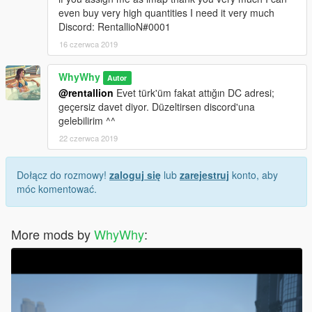
even buy very high quantities I need it very much
Discord: RentallioN#0001
16 czerwca 2019
WhyWhy
Autor
@rentallion
Evet türk'üm fakat attığın DC adresi;
geçersiz davet diyor. Düzeltirsen discord'una
gelebilirim ^^
22 czerwca 2019
Dołącz do rozmowy!
zaloguj się
lub
zarejestruj
konto, aby
móc komentować.
More mods by
WhyWhy
: