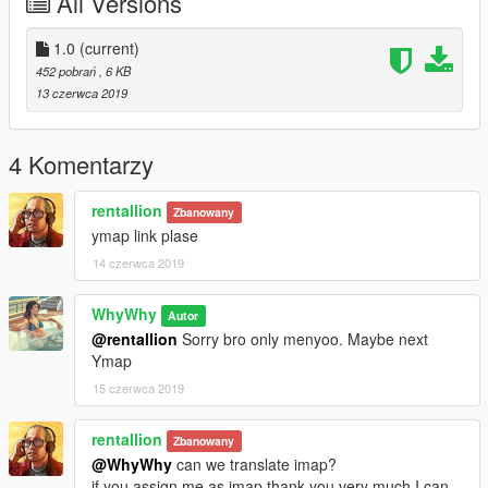
All Versions
1.0
(current)
452 pobrań
, 6 KB
13 czerwca 2019
4 Komentarzy
rentallion
Zbanowany
ymap link plase
14 czerwca 2019
WhyWhy
Autor
@rentallion
Sorry bro only menyoo. Maybe next
Ymap
15 czerwca 2019
rentallion
Zbanowany
@WhyWhy
can we translate imap?
if you assign me as imap thank you very much I can