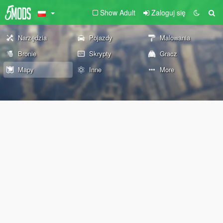
Show Adult
Zaloguj się
Narzędzia
Pojazdy
Malowania
Bronie
Skrypty
Gracz
Mapy
Inne
More