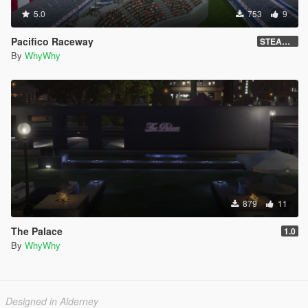
5.0
753
9
Pacifico Raceway
STEAM VERSION !
By
WhyWhy
879
11
The Palace
1.0
By
WhyWhy
Designed in Alderney