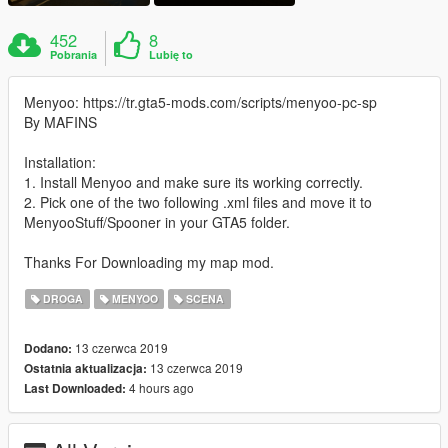
452
8
Pobrania
Lubię to
Menyoo: https://tr.gta5-mods.com/scripts/menyoo-pc-sp
By MAFINS
Installation:
1. Install Menyoo and make sure its working correctly.
2. Pick one of the two following .xml files and move it to
MenyooStuff/Spooner in your GTA5 folder.
Thanks For Downloading my map mod.
DROGA
MENYOO
SCENA
13 czerwca 2019
Dodano:
13 czerwca 2019
Ostatnia aktualizacja:
4 hours ago
Last Downloaded: