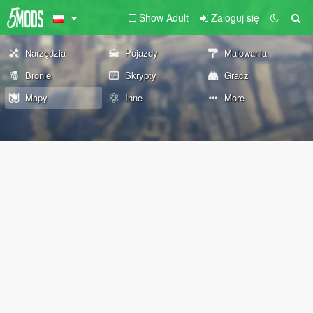
Show Adult
Zaloguj się
Narzędzia
Pojazdy
Malowania
Bronie
Skrypty
Gracz
Mapy
Inne
More