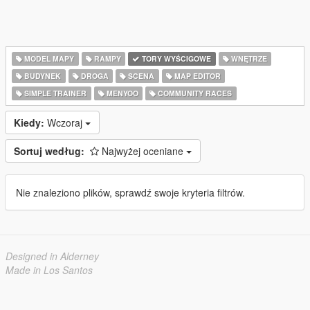
MODEL MAPY
RAMPY
TORY WYŚCIGOWE
WNĘTRZE
BUDYNEK
DROGA
SCENA
MAP EDITOR
SIMPLE TRAINER
MENYOO
COMMUNITY RACES
Kiedy:
Wczoraj
Sortuj według:
Najwyżej oceniane
Nie znaleziono plików, sprawdź swoje kryteria filtrów.
Designed in Alderney
Made in Los Santos