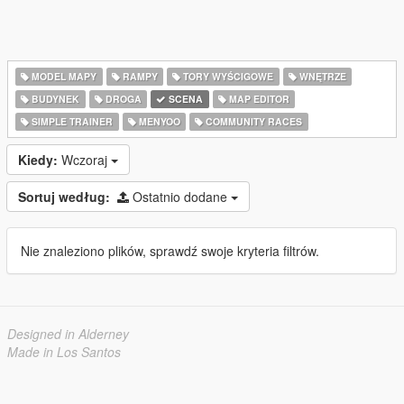
MODEL MAPY
RAMPY
TORY WYŚCIGOWE
WNĘTRZE
BUDYNEK
DROGA
SCENA
MAP EDITOR
SIMPLE TRAINER
MENYOO
COMMUNITY RACES
Kiedy:
Wczoraj
Sortuj według:
Ostatnio dodane
Nie znaleziono plików, sprawdź swoje kryteria filtrów.
Designed in Alderney
Made in Los Santos