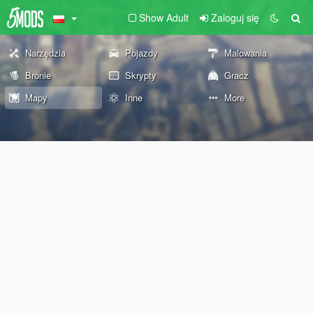
Show Adult
Zaloguj się
Narzędzia
Pojazdy
Malowania
Bronie
Skrypty
Gracz
Mapy
Inne
More