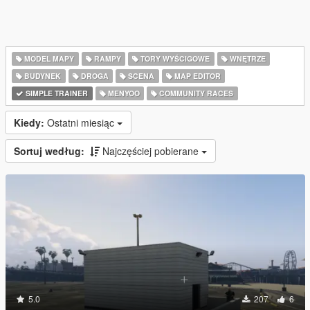
MODEL MAPY
RAMPY
TORY WYŚCIGOWE
WNĘTRZE
BUDYNEK
DROGA
SCENA
MAP EDITOR
SIMPLE TRAINER
MENYOO
COMMUNITY RACES
Kiedy:
Ostatni miesiąc
Sortuj według:
Najczęściej pobierane
5.0
207
6