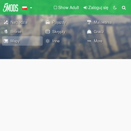
Show Adult
Zaloguj się
Narzędzia
Pojazdy
Malowania
Bronie
Skrypty
Gracz
Mapy
Inne
More