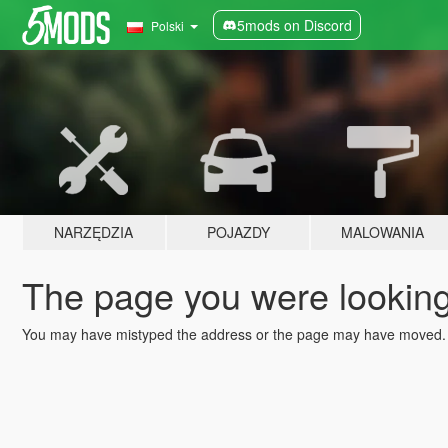
5mods on Discord
Polski
NARZĘDZIA
POJAZDY
MALOWANIA
The page you were looking 
You may have mistyped the address or the page may have moved.