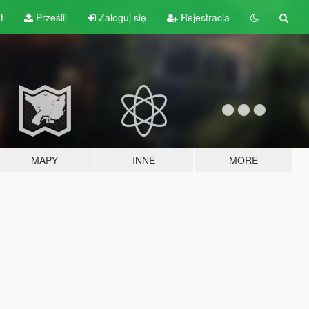
t
Prześlij
Zaloguj się
Rejestracja
MAPY
INNE
MORE