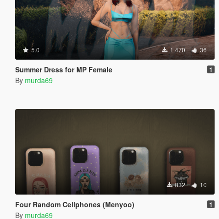
5.0
1 470
36
Summer Dress for MP Female
1
By
murda69
832
10
Four Random Cellphones (Menyoo)
1
By
murda69