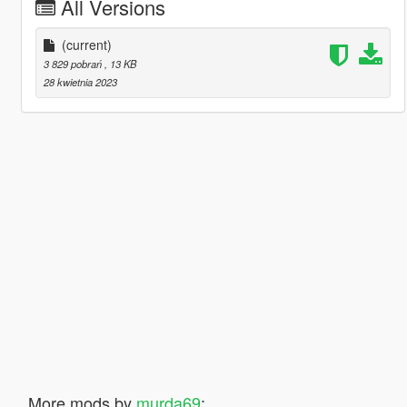
All Versions
(current)
3 829 pobrań
, 13 KB
28 kwietnia 2023
More mods by
murda69
: