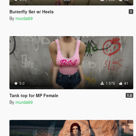
Butterfly Set w/ Heels
1
By
murda69
5.0
1 570
41
Tank top for MP Female
1.0
By
murda69