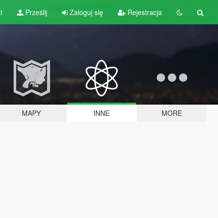
t
Prześlij
Zaloguj się
Rejestracja
MAPY
INNE
MORE