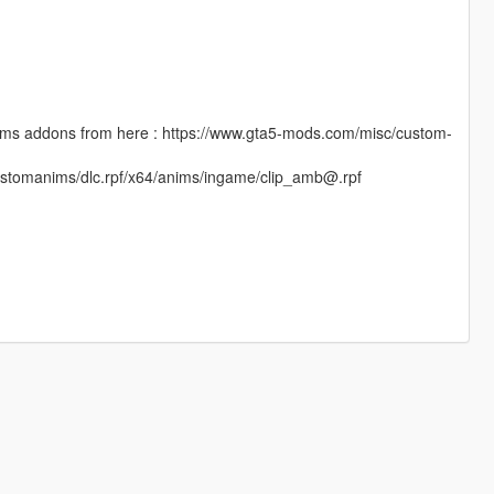
omanims addons from here : https://www.gta5-mods.com/misc/custom-
/customanims/dlc.rpf/x64/anims/ingame/clip_amb@.rpf