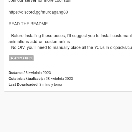
Join our server for more cool stuff
https://discord.gg/murdagang69
READ THE README.
- Before installing these poses, I'll suggest you to install cust
animations-add-on-customanims
- No OIV, you'll need to manually place all the YCDs in dlcpacks
ANIMATION
28 kwietnia 2023
Dodano:
28 kwietnia 2023
Ostatnia aktualizacja:
3 minuty temu
Last Downloaded: