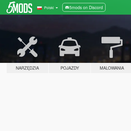
5mods on Discord
Polski
NARZĘDZIA
POJAZDY
MALOWANIA