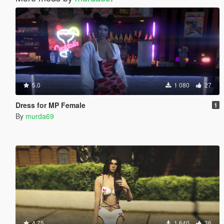
5.0
1 080
27
Dress for MP Female
1
By
murda69
4.75
1 640
36