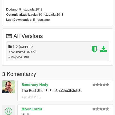
Installation:
9 listopada 2018
Dodano:
- use OpenIV: https://pt.gta5-mods.com/tools/openiv
10 listopada 2018
Ostatnia aktualizacja:
5 hours ago
Last Downloaded:
- replace '' prop_v_cash_pickup.ytd '' and ''
prop_v_cash_pickupa.ytd ''.
All Versions
Location: Grand Theft Auto
V\x64c.rpf\levels\gta5\props\lev_des\v_minigame.rpf\
1.0
(current)
1 594 pobrań
, 874 KB
9 listopada 2018
3 Komentarzy
Sandruey Hedy
The Best 3huh3u3hu3hu3hu3h3uh3u
4 grudnia 2018
MoonLord9
Vlw!!