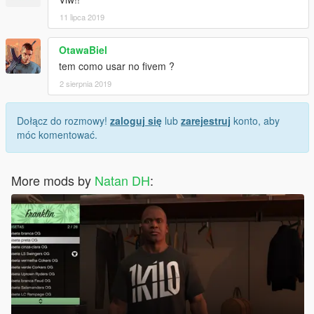
11 lipca 2019
OtawaBiel
tem como usar no fivem ?
2 sierpnia 2019
Dołącz do rozmowy!
zaloguj się
lub
zarejestruj
konto, aby
móc komentować.
More mods by
Natan DH
: