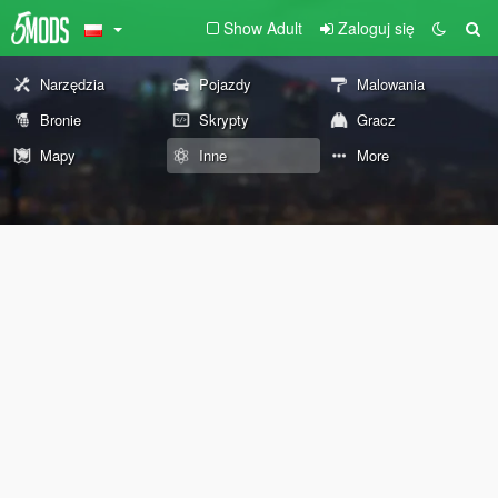
Show Adult
Zaloguj się
Narzędzia
Pojazdy
Malowania
Bronie
Skrypty
Gracz
Mapy
Inne
More