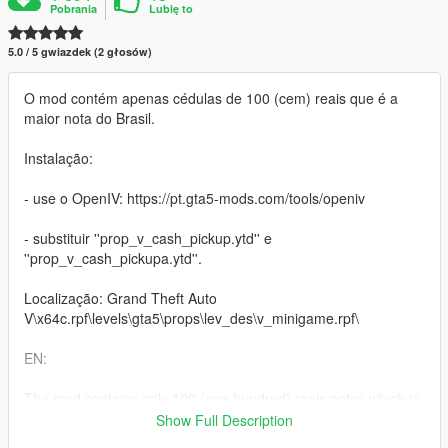
Pobrania
Lubię to
5.0 / 5 gwiazdek (2 głosów)
O mod contém apenas cédulas de 100 (cem) reais que é a
maior nota do Brasil.
Instalação:
- use o OpenIV: https://pt.gta5-mods.com/tools/openiv
- substituir ''prop_v_cash_pickup.ytd'' e
''prop_v_cash_pickupa.ytd''.
Localização: Grand Theft Auto
V\x64c.rpf\levels\gta5\props\lev_des\v_minigame.rpf\
EN:
The mod contains only 100 (one hundred) reais notes which is
the highest note in Brazil.
Show Full Description