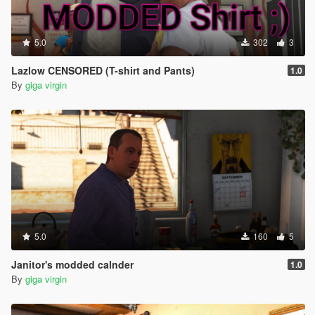
5.0
302
3
Lazlow CENSORED (T-shirt and Pants)
1.0
By
giga virgin
5.0
160
5
Janitor's modded calnder
1.0
By
giga virgin