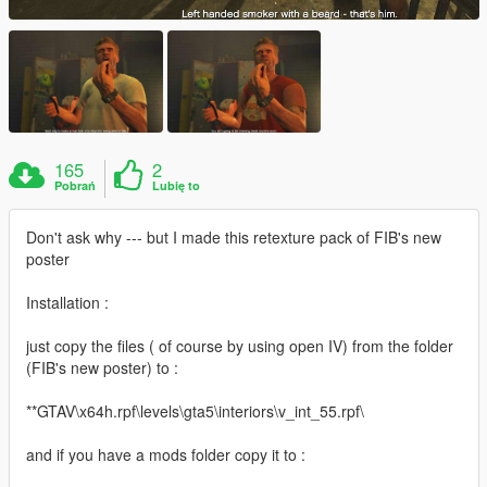
165
2
Pobrań
Lubię to
Don't ask why --- but I made this retexture pack of FIB's new
poster
Installation :
just copy the files ( of course by using open IV) from the folder
(FIB's new poster) to :
**GTAV\x64h.rpf\levels\gta5\interiors\v_int_55.rpf\
and if you have a mods folder copy it to :