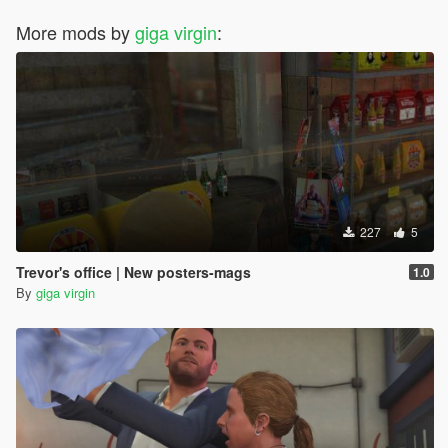
More mods by
giga virgin
:
227
5
Trevor's office | New posters-mags
1.0
By
giga virgin