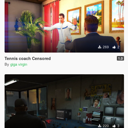
269
2
Tennis coach Censored
1.0
By
giga virgin
220
3