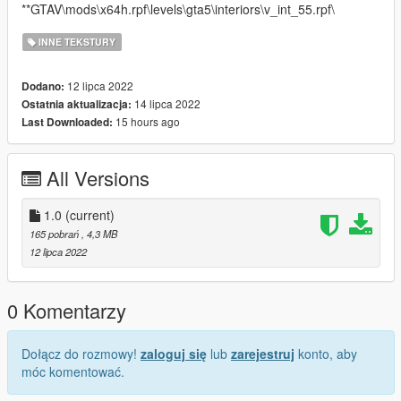
**GTAV\mods\x64h.rpf\levels\gta5\interiors\v_int_55.rpf\
INNE TEKSTURY
12 lipca 2022
Dodano:
14 lipca 2022
Ostatnia aktualizacja:
15 hours ago
Last Downloaded:
All Versions
1.0
(current)
165 pobrań
, 4,3 MB
12 lipca 2022
0 Komentarzy
Dołącz do rozmowy!
zaloguj się
lub
zarejestruj
konto, aby
móc komentować.