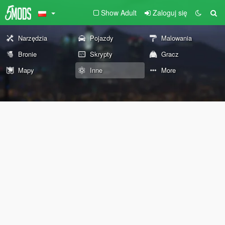
Show Adult
Zaloguj się
Narzędzia
Pojazdy
Malowania
Bronie
Skrypty
Gracz
Mapy
Inne
More