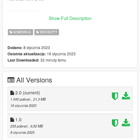
1.0 Initial release
Show Full Description
2.0 Fixed the texts map on the back of the phone and added
the three characters version
KOMÓRKA
REKWIZYT
Installation:
8 stycznia 2023
Dodano:
16 stycznia 2023
Ostatnia aktualizacja:
place prop_phone_ing.ydr to: x64c.rpf /levels/ gta5/ props/
32 minuty temu
Last Downloaded:
levdes- lev-des.rpf
enjoy!
All Versions
2.0
(current)
1 045 pobrań
, 21,3 MB
16 stycznia 2023
1.0
235 pobrań
, 9,52 MB
8 stycznia 2023