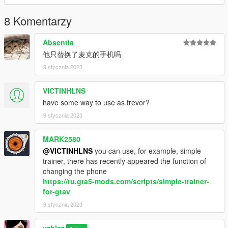
8 Komentarzy
Absentia
他只替换了麦克的手机吗
9 stycznia 2023
VICTINHLNS
have some way to use as trevor?
9 stycznia 2023
MARK2580
@VICTINHLNS
you can use, for example, simple
trainer, there has recently appeared the function of
changing the phone
https://ru.gta5-mods.com/scripts/simple-trainer-
for-gtav
9 stycznia 2023
yzhlzz