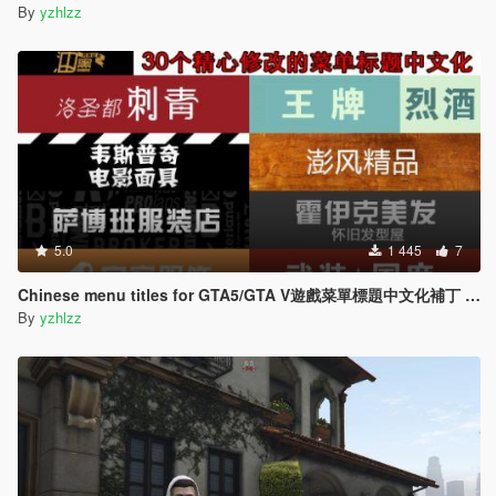
By
yzhlzz
5.0
1 445
7
Chinese menu titles for GTA5/GTA V遊戲菜單標題中文化補丁 3.0Final
By
yzhlzz