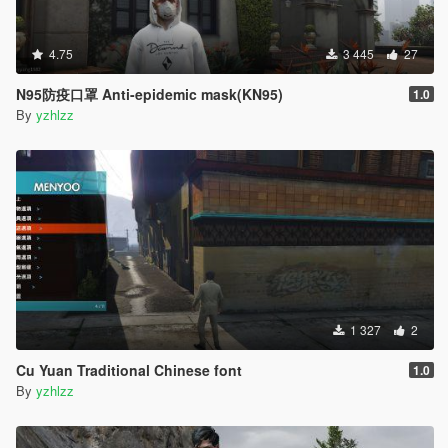
4.75
3 445
27
N95防疫口罩 Anti-epidemic mask(KN95)
1.0
By
yzhlzz
1 327
2
Cu Yuan Traditional Chinese font
1.0
By
yzhlzz