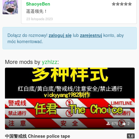
ShaoyeBen
遥遥领先！
23 listopada 2023
Dołącz do rozmowy!
zaloguj się
lub
zarejestruj
konto, aby
móc komentować.
More mods by
yzhlzz
:
679
2
中国警戒线 Chinese police tape
1.0