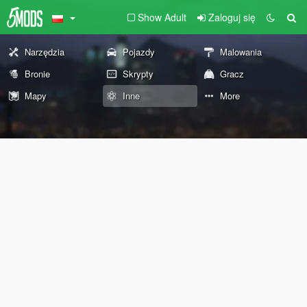
Show Adult
Zaloguj się
Narzędzia
Pojazdy
Malowania
Bronie
Skrypty
Gracz
Mapy
Inne
More