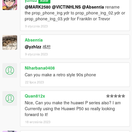
Autor
@MARK2580
@VICTINHLNS
@Absentia
rename
the prop_phone_ing.ydr to prop_phone_ing_02.ydr or
prop_phone_ing_03.ydr for Franklin or Trevor
9 stycznia 2023
Absentia
@yzhlzz
感想
9 stycznia 2023
Niharbana0408
Can you make a retro style 90s phone
22 lipca 2023
Quan812x
Nice, Can you make the huawei P series also? I am
Currently using the Huawei P50 so really looking
forward to it!
18 września 2023