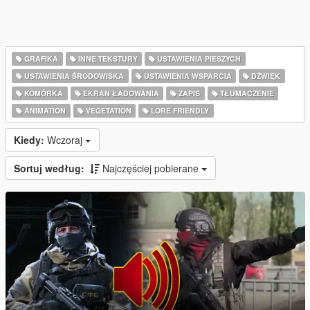
GRAFIKA
INNE TEKSTURY
USTAWIENIA PIESZYCH
USTAWIENIA ŚRODOWISKA
USTAWIENIA WSPARCIA
DŹWIĘK
KOMÓRKA
EKRAN ŁADOWANIA
ZAPIS
TŁUMACZENIE
ANIMATION
VEGETATION
LORE FRIENDLY
Kiedy:
Wczoraj
Sortuj według:
Najczęściej pobierane