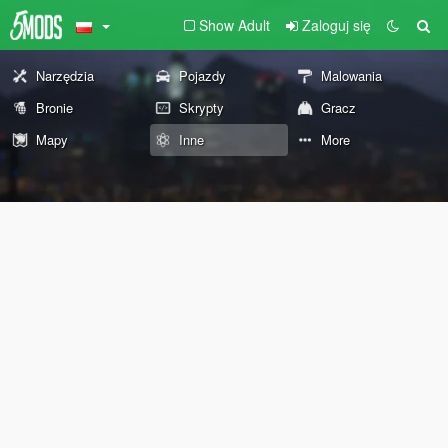
Show Adult
Zaloguj się
Narzędzia
Pojazdy
Malowania
Bronie
Skrypty
Gracz
Mapy
Inne
More