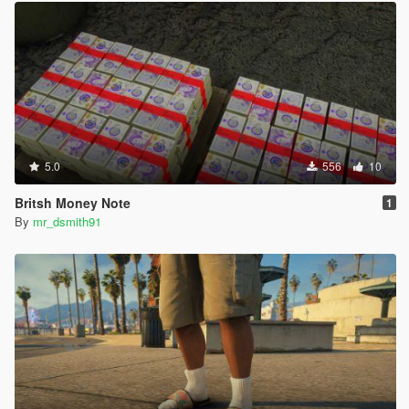
5.0
556
10
Britsh Money Note
1
By
mr_dsmith91