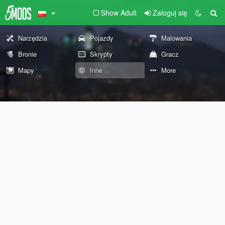
Show Adult
Zaloguj się
Narzędzia
Pojazdy
Malowania
Bronie
Skrypty
Gracz
Mapy
Inne
More