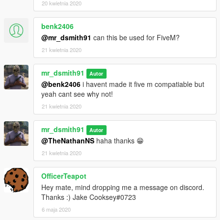
20 kwietnia 2020
benk2406
@mr_dsmith91
can this be used for FiveM?
21 kwietnia 2020
mr_dsmith91
Autor
@benk2406
i havent made it five m compatiable but
yeah cant see why not!
21 kwietnia 2020
mr_dsmith91
Autor
@TheNathanNS
haha thanks 😁
21 kwietnia 2020
OfficerTeapot
Hey mate, mind dropping me a message on discord.
Thanks :) Jake Cooksey#0723
6 maja 2020