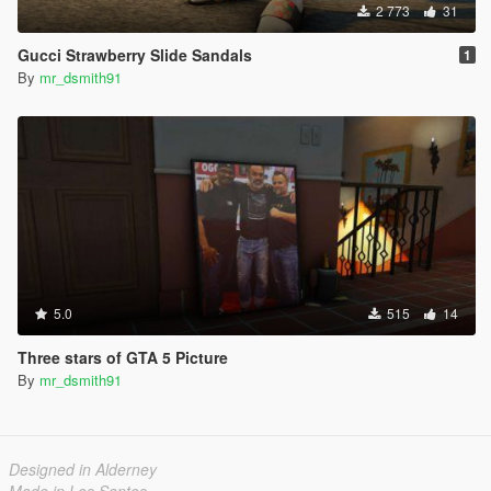
2 773
31
Gucci Strawberry Slide Sandals
1
By
mr_dsmith91
5.0
515
14
Three stars of GTA 5 Picture
By
mr_dsmith91
Designed in Alderney