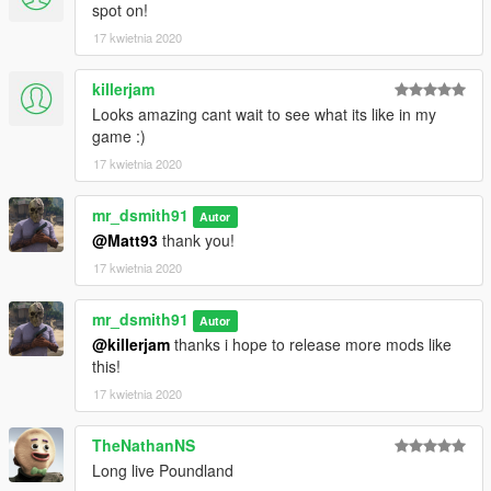
spot on!
17 kwietnia 2020
killerjam
Looks amazing cant wait to see what its like in my
game :)
17 kwietnia 2020
mr_dsmith91
Autor
@Matt93
thank you!
17 kwietnia 2020
mr_dsmith91
Autor
@killerjam
thanks i hope to release more mods like
this!
17 kwietnia 2020
TheNathanNS
Long live Poundland