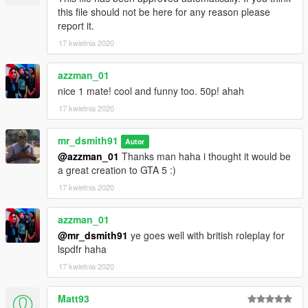
this file should not be here for any reason please
report it.
17 kwietnia 2020
azzman_01
nice 1 mate! cool and funny too. 50p! ahah
17 kwietnia 2020
mr_dsmith91
Autor
@azzman_01
Thanks man haha i thought it would be
a great creation to GTA 5 :)
17 kwietnia 2020
azzman_01
@mr_dsmith91
ye goes well with british roleplay for
lspdfr haha
17 kwietnia 2020
Matt93