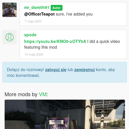
mr_dsmith91
Autor
@OfficerTeapot
sure, i've added you
7 maja 2020
spode
https://youtu.be/KNO0-uOTYhA
I did a quick video
featuring this mod
10 maja 2020
Dołącz do rozmowy!
zaloguj się
lub
zarejestruj
konto, aby
móc komentować.
More mods by
VM
: