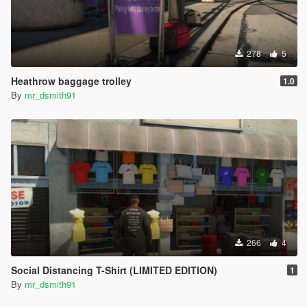
278
5
Heathrow baggage trolley
1.0
By
mr_dsmith91
266
4
Social Distancing T-Shirt (LIMITED EDITION)
1
By
mr_dsmith91