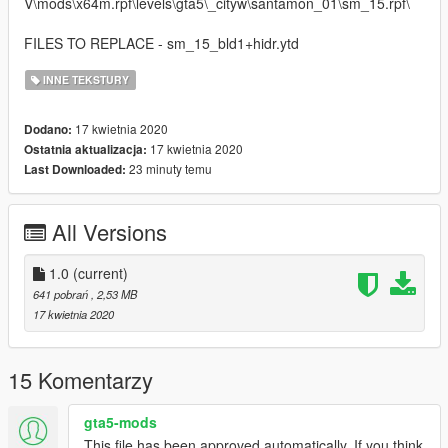
V\mods\x64m.rpf\levels\gta5\_cityw\santamon_01\sm_15.rpf\
FILES TO REPLACE - sm_15_bld1+hidr.ytd
INNE TEKSTURY
17 kwietnia 2020
Dodano:
17 kwietnia 2020
Ostatnia aktualizacja:
23 minuty temu
Last Downloaded:
All Versions
1.0
(current)
641 pobrań
, 2,53 MB
17 kwietnia 2020
15 Komentarzy
gta5-mods
This file has been approved automatically. If you think