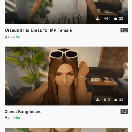
1 447
22
Orseund Iris Dress for MP Female
1.0
By
corbs
1 813
33
Xcess Sunglasses
1.0
By
corbs