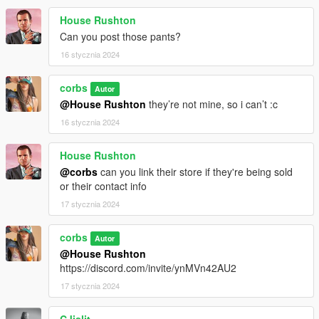
House Rushton
Can you post those pants?
16 stycznia 2024
corbs
Autor
@House Rushton
they’re not mine, so i can’t :c
16 stycznia 2024
House Rushton
@corbs
can you link their store if they're being sold
or their contact info
17 stycznia 2024
corbs
Autor
@House Rushton
https://discord.com/invite/ynMVn42AU2
17 stycznia 2024
CJislit