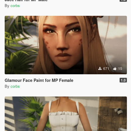
By
corbs
671
15
Glamour Face Paint for MP Female
1.0
By
corbs