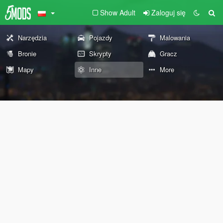
Show Adult
Zaloguj się
Narzędzia
Pojazdy
Malowania
Bronie
Skrypty
Gracz
Mapy
Inne
More