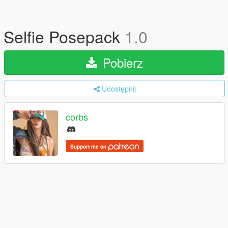
Selfie Posepack
1.0
Pobierz
Udostępnij
corbs
Support me on