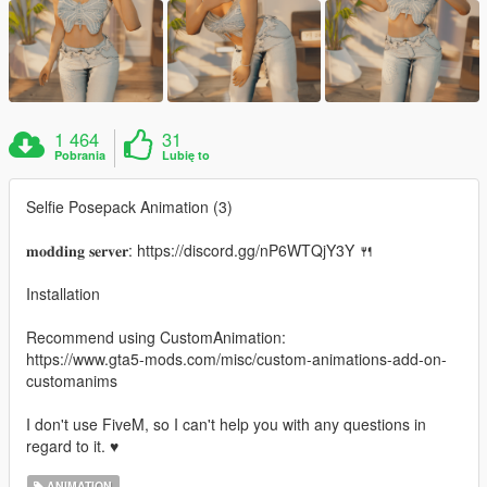
1 464
31
Pobrania
Lubię to
Selfie Posepack Animation (3)
𝐦𝐨𝐝𝐝𝐢𝐧𝐠 𝐬𝐞𝐫𝐯𝐞𝐫: https://discord.gg/nP6WTQjY3Y 🍴
Installation
Recommend using CustomAnimation:
https://www.gta5-mods.com/misc/custom-animations-add-on-
customanims
I don't use FiveM, so I can't help you with any questions in
regard to it. ♥
ANIMATION