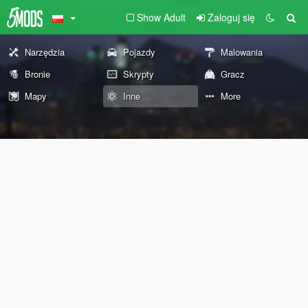
Show Adult
Zaloguj się
Narzędzia
Pojazdy
Malowania
Bronie
Skrypty
Gracz
Mapy
Inne
More