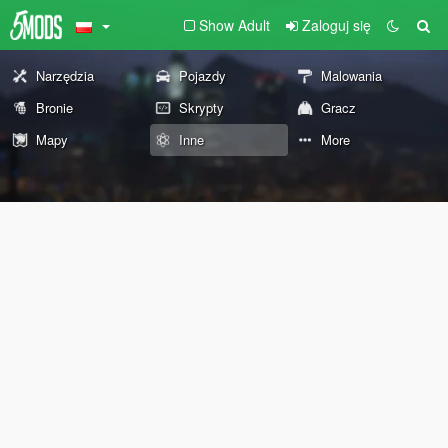
Show Adult
Zaloguj się
Narzędzia
Pojazdy
Malowania
Bronie
Skrypty
Gracz
Mapy
Inne
More