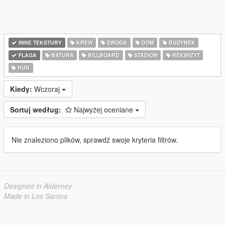
INNE TEKSTURY
KREW
DROGA
DOM
BUDYNEK
FLAGA
NATURA
BILLBOARD
STADION
REKWIZYT
HUD
Kiedy:
Wczoraj
Sortuj według:
Najwyżej oceniane
Nie znaleziono plików, sprawdź swoje kryteria filtrów.
Designed in Alderney
Made in Los Santos