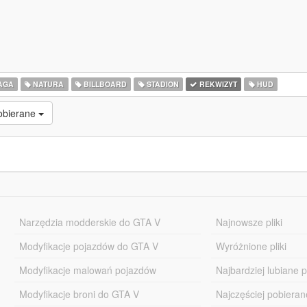
AGA
NATURA
BILLBOARD
STADION
REKWIZYT
HUD
pobierane
Narzędzia modderskie do GTA V
Najnowsze pliki
Modyfikacje pojazdów do GTA V
Wyróżnione pliki
Modyfikacje malowań pojazdów
Najbardziej lubiane pl
Modyfikacje broni do GTA V
Najczęściej pobierane