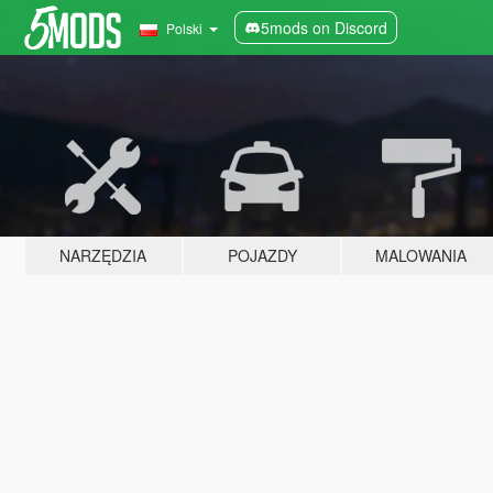
5mods on Discord
Polski
NARZĘDZIA
POJAZDY
MALOWANIA