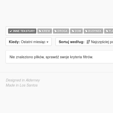
INNE TEKSTURY
KREW
DROGA
DOM
BUDYNEK
FL
Kiedy:
Ostatni miesiąc
Sortuj według:
Najczęściej 
Nie znaleziono plików, sprawdź swoje kryteria filtrów.
Designed in Alderney
Made in Los Santos