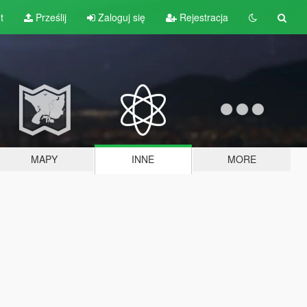
t
Prześlij
Zaloguj się
Rejestracja
MAPY
INNE
MORE