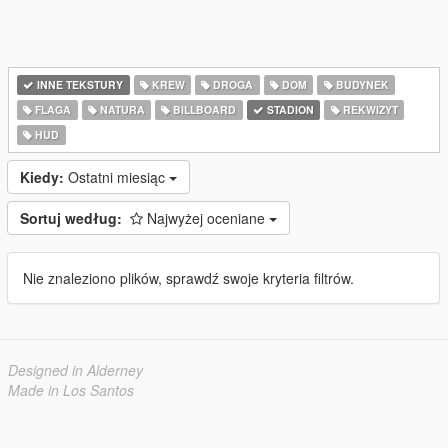
INNE TEKSTURY
KREW
DROGA
DOM
BUDYNEK
FLAGA
NATURA
BILLBOARD
STADION
REKWIZYT
HUD
Kiedy:
Ostatni miesiąc
Sortuj według:
Najwyżej oceniane
Nie znaleziono plików, sprawdź swoje kryteria filtrów.
Designed in Alderney
Made in Los Santos