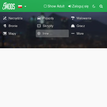
Show Adult
Zaloguj się
Narzędzia
Pojazdy
Malowania
Bronie
Skrypty
Gracz
Mapy
Inne
More