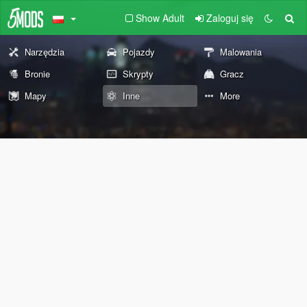
Show Adult
Zaloguj się
Narzędzia
Pojazdy
Malowania
Bronie
Skrypty
Gracz
Mapy
Inne
More