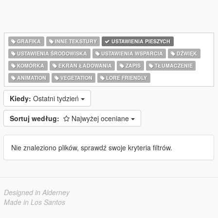
GRAFIKA
INNE TEKSTURY
USTAWIENIA PIESZYCH
USTAWIENIA ŚRODOWISKA
USTAWIENIA WSPARCIA
DŹWIĘK
KOMÓRKA
EKRAN ŁADOWANIA
ZAPIS
TŁUMACZENIE
ANIMATION
VEGETATION
LORE FRIENDLY
Kiedy:
Ostatni tydzień
Sortuj według:
Najwyżej oceniane
Nie znaleziono plików, sprawdź swoje kryteria filtrów.
Designed in Alderney
Made in Los Santos