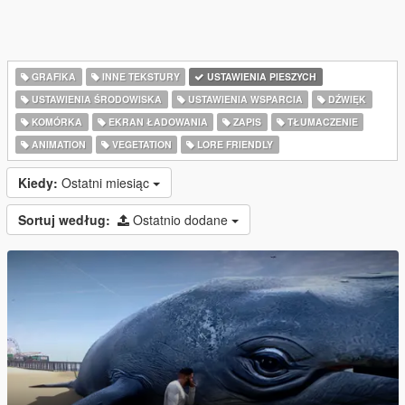
GRAFIKA
INNE TEKSTURY
USTAWIENIA PIESZYCH
USTAWIENIA ŚRODOWISKA
USTAWIENIA WSPARCIA
DŹWIĘK
KOMÓRKA
EKRAN ŁADOWANIA
ZAPIS
TŁUMACZENIE
ANIMATION
VEGETATION
LORE FRIENDLY
Kiedy:
Ostatni miesiąc
Sortuj według:
Ostatnio dodane