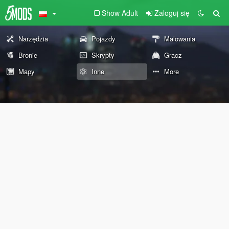
Show Adult
Zaloguj się
Narzędzia
Pojazdy
Malowania
Bronie
Skrypty
Gracz
Mapy
Inne
More