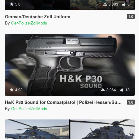
5.0
3 383
6
German/Deutsche Zoll Uniform
1.0
By
Ger-PolizeiZollMods
4.93
8 064
18
H&K P30 Sound for Combatpistol | Polizei Hessen/Bundespolizei Dienstwaffe
1.0
By
Ger-PolizeiZollMods