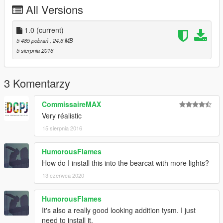
All Versions
1.0
(current)
5 485 pobrań
, 24,6 MB
5 sierpnia 2016
3 Komentarzy
CommissaireMAX
Very réalistic
15 sierpnia 2016
HumorousFlames
How do I install this into the bearcat with more lights?
13 czerwca 2020
HumorousFlames
It's also a really good looking addition tysm. I just
need to install it.