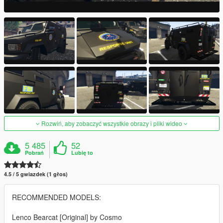
Rozwiń, aby zobaczyć wszystkie obrazy i pliki wideo
5 485
52
Pobrań
Lubię to
4.5 / 5 gwiazdek (1 głos)
RECOMMENDED MODELS:
Lenco Bearcat [Original] by Cosmo