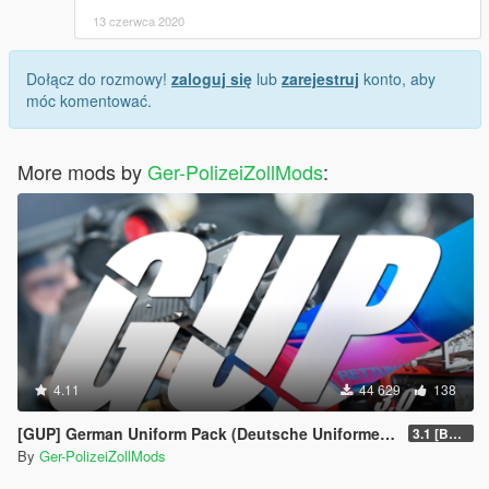
13 czerwca 2020
Dołącz do rozmowy!
zaloguj się
lub
zarejestruj
konto, aby
móc komentować.
More mods by
Ger-PolizeiZollMods
:
4.11
44 629
138
[GUP] German Uniform Pack (Deutsche Uniformen für EUP)
3.1 [BETA]
By
Ger-PolizeiZollMods