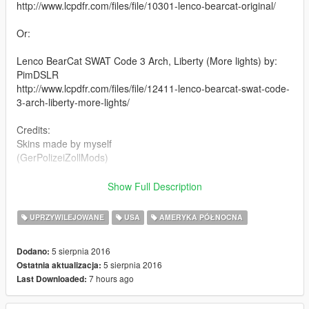
http://www.lcpdfr.com/files/file/10301-lenco-bearcat-original/
Or:
Lenco BearCat SWAT Code 3 Arch, Liberty (More lights) by:
PimDSLR
http://www.lcpdfr.com/files/file/12411-lenco-bearcat-swat-code-
3-arch-liberty-more-lights/
Credits:
Skins made by myself
(GerPolizeiZollMods)
First Model (Lenco Bearcat [Original] 2.1)was made by:
Show Full Description
Cosmo
UPRZYWILEJOWANE
USA
AMERYKA PÓŁNOCNA
Second Model (Lenco BearCat SWAT Code 3 Arch, Liberty
(More lights)) was made by:
5 sierpnia 2016
Dodano:
PimDSLR
5 sierpnia 2016
Ostatnia aktualizacja:
7 hours ago
Last Downloaded: