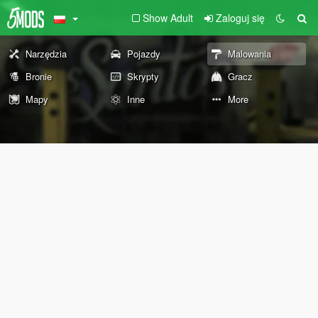
Show Adult
Zaloguj się
Narzędzia
Pojazdy
Malowania
Bronie
Skrypty
Gracz
Mapy
Inne
More