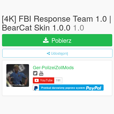
[4K] FBI Response Team 1.0 |
BearCat Skin 1.0.0
1.0
Pobierz
Udostępnij
Ger-PolizeiZollMods
Przekaż darowiznę poprzez system