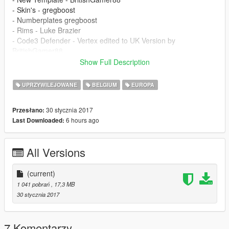
- Skin's - gregboost
- Numberplates gregboost
- Rims - Luke Brazier
- Code3 Defender - Vertex edited to UK Version by
BritishGamer88
- Antanna's - BritishGamer88
Show Full Description
- Grill Lights - Vertex
- Side Bumper Lights - Vertex
UPRZYWILEJOWANE
BELGIUM
EUROPA
- New LOD's - BritishGamer88
- Window Template - BritishGamer88
30 stycznia 2017
Przesłano:
6 hours ago
Last Downloaded:
All Versions
(current)
1 041 pobrań
, 17,3 MB
30 stycznia 2017
7 Komentarzy