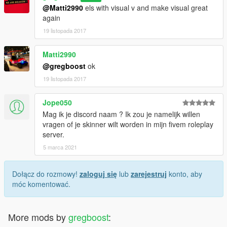
@Matti2990
els with visual v and make visual great
again
19 listopada 2017
Matti2990
@gregboost
ok
19 listopada 2017
Jope050
Mag ik je discord naam ? Ik zou je namelijk willen
vragen of je skinner wilt worden in mijn fivem roleplay
server.
5 marca 2021
Dołącz do rozmowy!
zaloguj się
lub
zarejestruj
konto, aby
móc komentować.
More mods by
gregboost
: