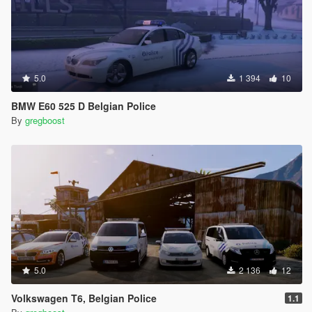
5.0
1 394
10
BMW E60 525 D Belgian Police
By
gregboost
5.0
2 136
12
Volkswagen T6, Belgian Police
1.1