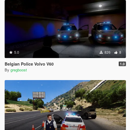
5.0
826
8
Belgian Police Volvo V60
1.0
By
gregboost