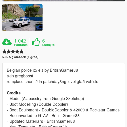
1 042
6
Pobrania
Lubię to
5.0 / 5 gwiazdek (1 głos)
Belgian police x5 els by BritishGamer88
skin gregboost
remplace sheriff2 in patchday3ng level gta5 vehicle
Credits
- Model (Alabassiry from Google Sketchup)
- Boot Modelling (Double Doppler)
- Boot Equipment - DoubleDoppler & 42069 & Rockstar Games
- Reconverted to GTAV - BritishGamer88
- Updated Material's - BritishGamer88
- New Template - BritishGamer88