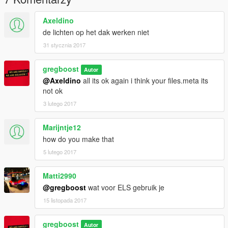
Axeldino
de lichten op het dak werken niet
31 stycznia 2017
gregboost
Autor
@Axeldino
all its ok again i think your files.meta its
not ok
3 lutego 2017
Marijntje12
how do you make that
5 lutego 2017
Matti2990
@gregboost
wat voor ELS gebruik je
15 listopada 2017
gregboost
Autor