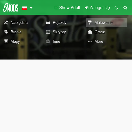
Show Adult
Zaloguj się
Narzędzia
Pojazdy
Malowania
Bronie
Skrypty
Gracz
Mapy
Inne
More