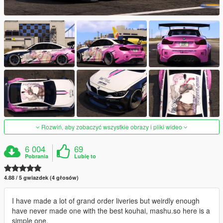
Rozwiń, aby zobaczyć wszystkie obrazy i pliki wideo
6 004
69
Pobrania
Lubię to
4.88 / 5 gwiazdek (4 głosów)
I have made a lot of grand order liveries but weirdly enough
have never made one with the best kouhai, mashu.so here is a
simple one.