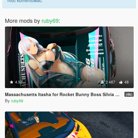
móc komentować.
More mods by
ruby69
:
4.92
2 487
48
Massachusetts Itasha for Rocket Bunny Boss Silvia S14
(4k)
By
ruby69