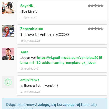
SayeNN_
Nice Livery
23 lipca 2020
Zapzzable100
The love for Anime>.< XOXOXO
15 sierpnia 2021
Anth
addon ver
https://vi.gta5-mods.com/vehicles/2015-
bmw-m4-f82-addon-tuning-template-gx_lover
26 grudnia 2021
emirkiran21
Is there a fivem version?
27 sierpnia 2025
Dołącz do rozmowy!
zaloguj się
lub
zarejestruj
konto, aby