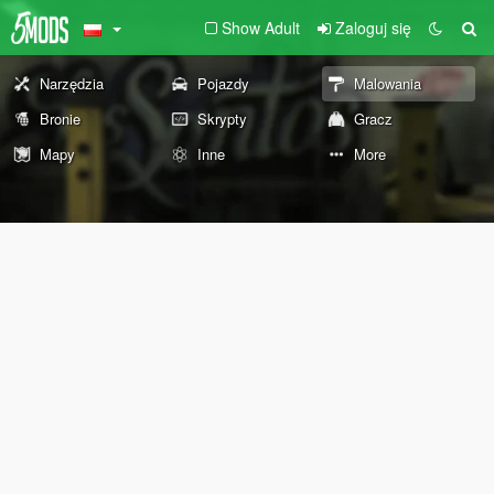
Show Adult
Zaloguj się
Narzędzia
Pojazdy
Malowania
Bronie
Skrypty
Gracz
Mapy
Inne
More