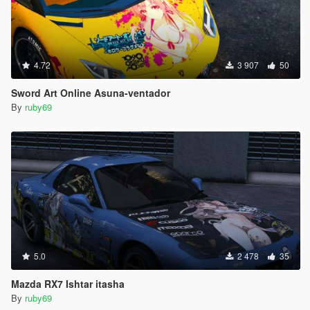
4.72
3 907
50
Sword Art Online Asuna-ventador
By
ruby69
5.0
2 478
35
Mazda RX7 Ishtar itasha
By
ruby69