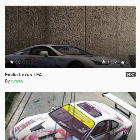
5.0
1 552
26
Emilia Lexus LFA
(4K)
By
ruby69