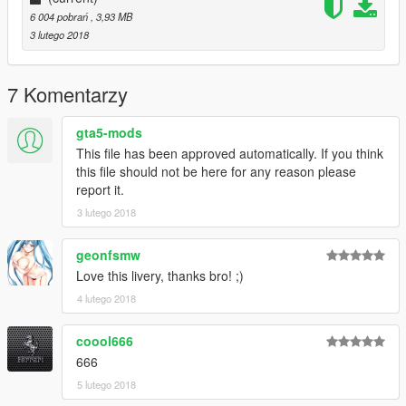
6 004 pobrań
, 3,93 MB
3 lutego 2018
7 Komentarzy
gta5-mods
This file has been approved automatically. If you think
this file should not be here for any reason please
report it.
3 lutego 2018
geonfsmw
Love this livery, thanks bro! ;)
4 lutego 2018
coool666
666
5 lutego 2018