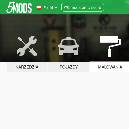
5mods on Discord
Polski
NARZĘDZIA
POJAZDY
MALOWANIA