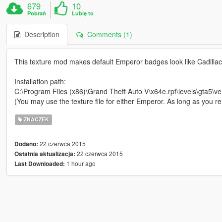
679
10
Pobrań
Lubię to
Description
Comments (1)
This texture mod makes default Emperor badges look like Cadilla
Installation path:
C:\Program Files (x86)\Grand Theft Auto V\x64e.rpf\levels\gta5\veh
(You may use the texture file for either Emperor. As long as you re
ZNACZEK
22 czerwca 2015
Dodano:
22 czerwca 2015
Ostatnia aktualizacja:
1 hour ago
Last Downloaded: