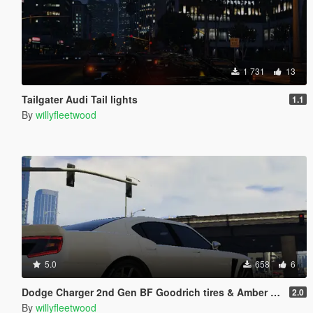
1 731
13
Tailgater Audi Tail lights
1.1
By
willyfleetwood
5.0
658
6
Dodge Charger 2nd Gen BF Goodrich tires & Amber rear turn lights
2.0
By
willyfleetwood