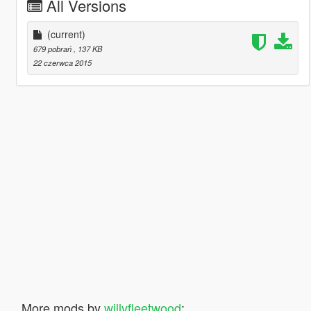
All Versions
(current)
679 pobrań
, 137 KB
22 czerwca 2015
More mods by
willyfleetwood
: