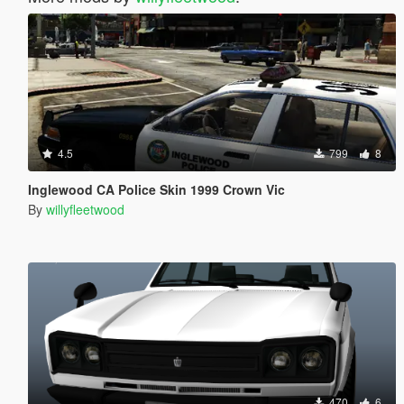
4.5
799
8
Inglewood CA Police Skin 1999 Crown Vic
By
willyfleetwood
470
6