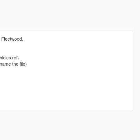
c Fleetwood.
icles.rpf\
name the file)