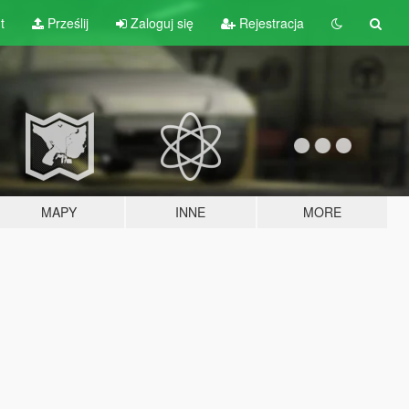
t
Prześlij
Zaloguj się
Rejestracja
MAPY
INNE
MORE