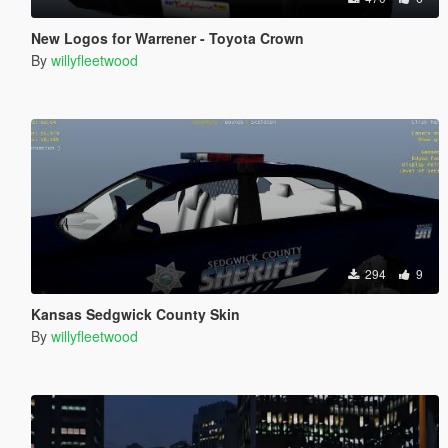
New Logos for Warrener - Toyota Crown
By
willyfleetwood
294
9
Kansas Sedgwick County Skin
By
willyfleetwood