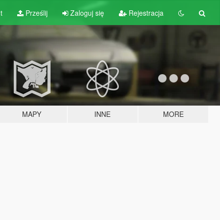
t
Prześlij
Zaloguj się
Rejestracja
MAPY
INNE
MORE