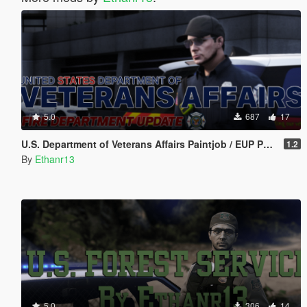
5.0
687
17
U.S. Department of Veterans Affairs Paintjob / EUP Pack
1.2
By
Ethanr13
5.0
306
14