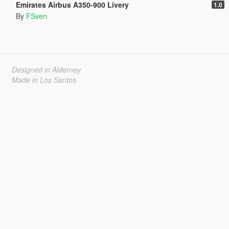
Emirates Airbus A350-900 Livery
1.0
By
FSven
Designed in Alderney
Made in Los Santos