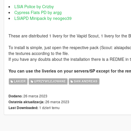
LSIA Police by Crizby
Cypress Flats PD by argg
LSIAPD Minipack by neogeo39
These are distributed 1 livery for the Vapid Scout, 1 livery for the 
To install is simple, just open the respective pack (Scout: alsiapd
the textures according to the file.
If you have any doubts about the installation there is a REDME in t
You can use the liveries on your servers/SP except for the r
LAKIER
UPRZYWILEJOWANE
SAN ANDREAS
26 marca 2023
Dodano:
26 marca 2023
Ostatnia aktualizacja:
1 dzień temu
Last Downloaded: