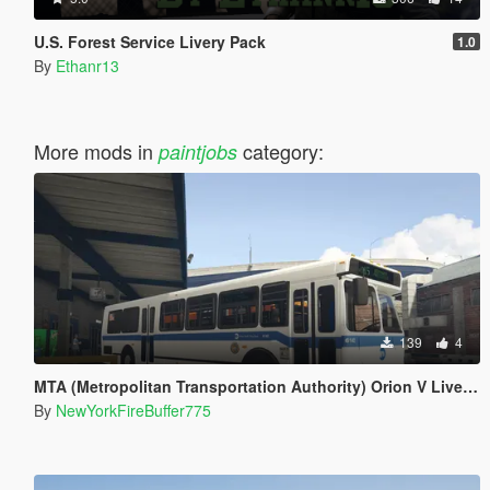
U.S. Forest Service Livery Pack
1.0
By
Ethanr13
More mods in
category:
paintjobs
139
4
MTA (Metropolitan Transportation Authority) Orion V Livery Pack
By
NewYorkFireBuffer775