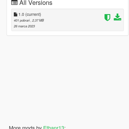
All Versions
1.0
(current)
401 pobrań
, 2,37 MB
26 marca 2023
More mods by
Ethanr13
: