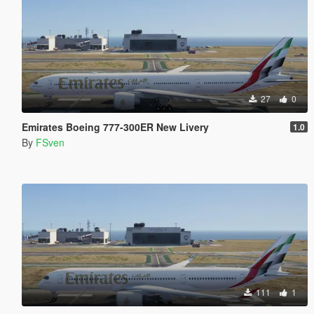
27
0
Emirates Boeing 777-300ER New Livery
1.0
By
FSven
111
1