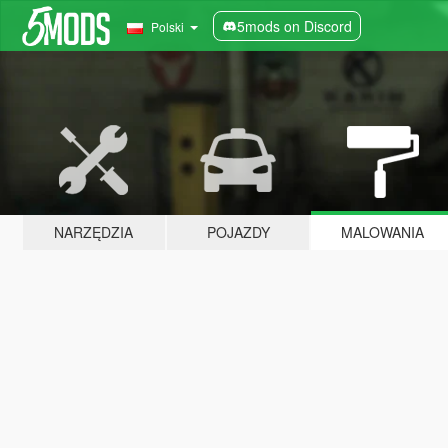
5mods on Discord
Polski
NARZĘDZIA
POJAZDY
MALOWANIA