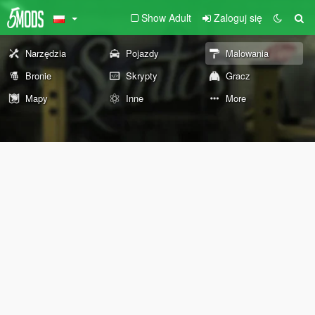
Show Adult
Zaloguj się
Narzędzia
Pojazdy
Malowania
Bronie
Skrypty
Gracz
Mapy
Inne
More