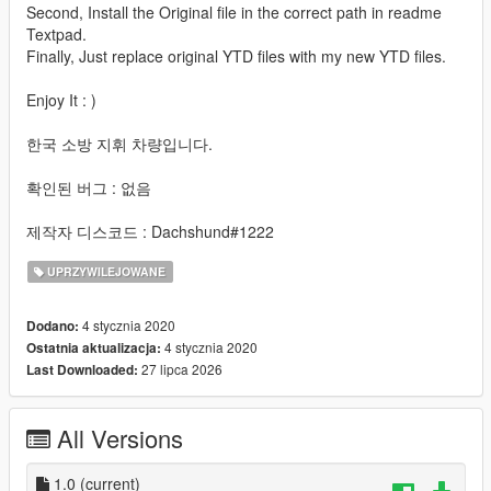
Second, Install the Original file in the correct path in readme
Textpad.
Finally, Just replace original YTD files with my new YTD files.
Enjoy It : )
한국 소방 지휘 차량입니다.
확인된 버그 : 없음
제작자 디스코드 : Dachshund#1222
UPRZYWILEJOWANE
4 stycznia 2020
Dodano:
4 stycznia 2020
Ostatnia aktualizacja:
27 lipca 2026
Last Downloaded:
All Versions
1.0
(current)