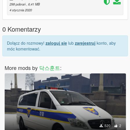
298 pobrań
, 6,41 MB
4 stycznia 2020
0 Komentarzy
Dołącz do rozmowy!
zaloguj się
lub
zarejestruj
konto, aby
móc komentować.
More mods by
닥스훈트
:
520
2