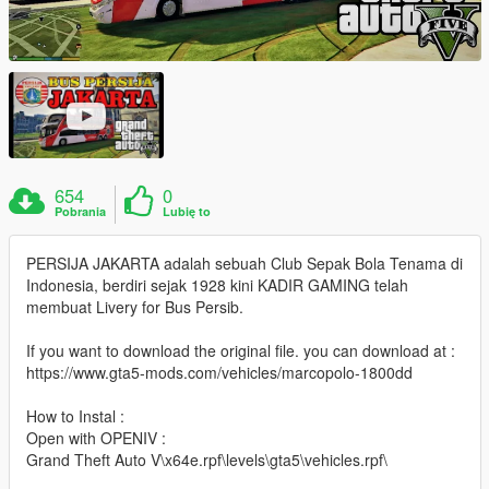
654
0
Pobrania
Lubię to
PERSIJA JAKARTA adalah sebuah Club Sepak Bola Tenama di
Indonesia, berdiri sejak 1928 kini KADIR GAMING telah
membuat Livery for Bus Persib.
If you want to download the original file. you can download at :
https://www.gta5-mods.com/vehicles/marcopolo-1800dd
How to Instal :
Open with OPENIV :
Grand Theft Auto V\x64e.rpf\levels\gta5\vehicles.rpf\