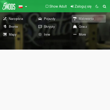
Show Adult
Zaloguj się
Narzędzia
Pojazdy
Malowania
Bronie
Skrypty
Gracz
Mapy
Inne
More