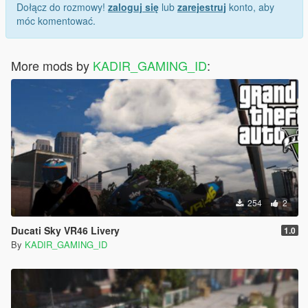
Dołącz do rozmowy!
zaloguj się
lub
zarejestruj
konto, aby
móc komentować.
More mods by
KADIR_GAMING_ID
:
254
2
Ducati Sky VR46 Livery
1.0
By
KADIR_GAMING_ID