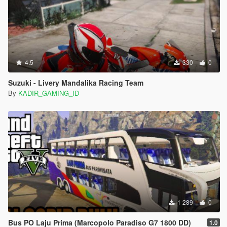
4.5
330
0
Suzuki - Livery Mandalika Racing Team
By
KADIR_GAMING_ID
1 289
0
Bus PO Laju Prima (Marcopolo Paradiso G7 1800 DD)
1.0