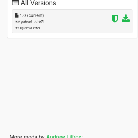
All Versions
1.0
(current)
925 pobrań
, 62 KB
30 stycznia 2021
More mods by
Andrew Lilfrox
: