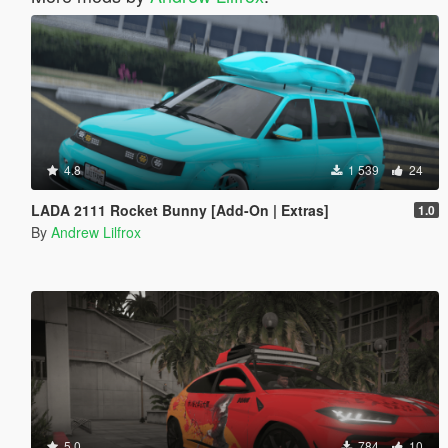
4.8
1 539
24
LADA 2111 Rocket Bunny [Add-On | Extras]
1.0
By
Andrew Lilfrox
5.0
784
10