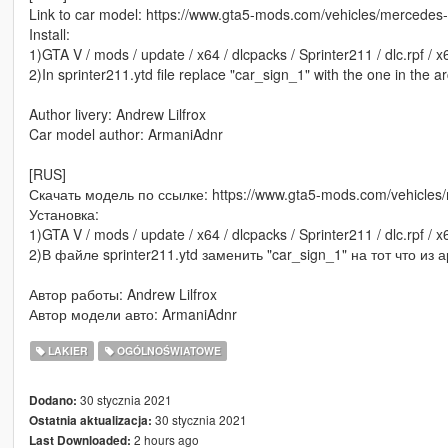
Link to car model: https://www.gta5-mods.com/vehicles/mercedes-
Install:
1)GTA V / mods / update / x64 / dlcpacks / Sprinter211 / dlc.rpf / x64
2)In sprinter211.ytd file replace "car_sign_1" with the one in the ar
Author livery: Andrew Lilfrox
Car model author: ArmaniAdnr
[RUS]
Скачать модель по ссылке: https://www.gta5-mods.com/vehicles/
Установка:
1)GTA V / mods / update / x64 / dlcpacks / Sprinter211 / dlc.rpf / x64
2)В файле sprinter211.ytd заменить "car_sign_1" на тот что из а
Автор работы: Andrew Lilfrox
Автор модели авто: ArmaniAdnr
LAKIER
OGÓLNOŚWIATOWE
30 stycznia 2021
Dodano:
30 stycznia 2021
Ostatnia aktualizacja:
2 hours ago
Last Downloaded: