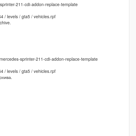
sprinter-211-cdi-addon-replace-template
 / levels / gta5 / vehicles.rpf
chive.
mercedes-sprinter-211-cdi-addon-replace-template
 / levels / gta5 / vehicles.rpf
рхива.