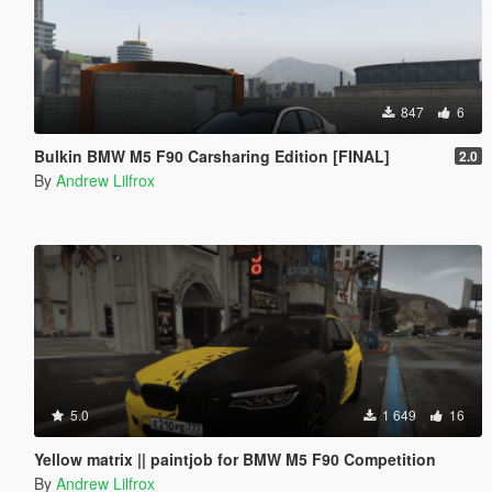
847
6
Bulkin BMW M5 F90 Carsharing Edition [FINAL]
2.0
By
Andrew Lilfrox
5.0
1 649
16
Yellow matrix || paintjob for BMW M5 F90 Competition
By
Andrew Lilfrox