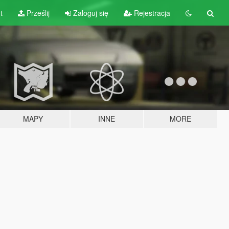
t
Prześlij
Zaloguj się
Rejestracja
MAPY
INNE
MORE