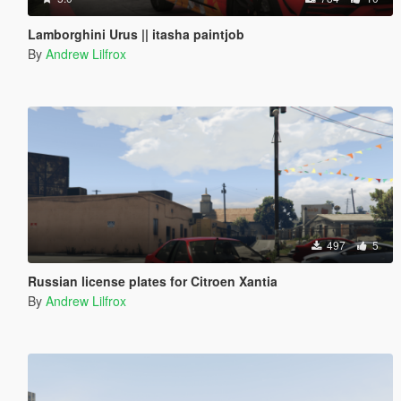
Lamborghini Urus || itasha paintjob
By
Andrew Lilfrox
497
5
Russian license plates for Citroen Xantia
By
Andrew Lilfrox