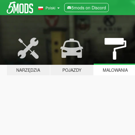
5mods on Discord
Polski
NARZĘDZIA
POJAZDY
MALOWANIA