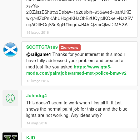
xsvYa-
2OZJszESh8%3D&biw=1920&bih=955&ved=0ahUKE
wiq76fZxPnKAhUHog4KHaQbB2UQyjcIKQ&ei=NaXBV
uqAOIfEOqS3nKgG#imgrc=B4V-QzmrQkwDIM%3A
15 lutego 2016
SCOTTGTA189
Zbanowany
@railgame1
Thanks for your interest in this mod i
have fully addressed your problem and created a
mod just like you asked
https://www.gta5-
mods.com/paintjobs/armed-met-police-bmw-v2
15 lutego 2016
Johndrg4
This doesn't seem to work when I install it. It just
shows the normal paint job for this car and the blue
lights are not working. Any ideas why?
14 maja 2016
KJD