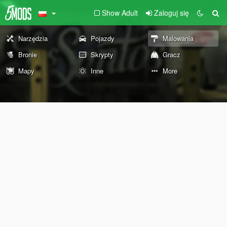
Show Adult
Zaloguj się
Narzędzia
Pojazdy
Malowania
Bronie
Skrypty
Gracz
Mapy
Inne
More