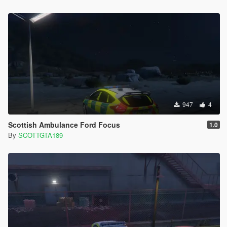
947
4
Scottish Ambulance Ford Focus
1.0
By
SCOTTGTA189