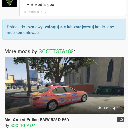
THIS Mod is geat
5 czerwca 2017
Dołącz do rozmowy!
zaloguj się
lub
zarejestruj
konto, aby
móc komentować.
More mods by
SCOTTGTA189
:
381
3
Met Armed Police BMW 525D E60
1.0
By
SCOTTGTA189