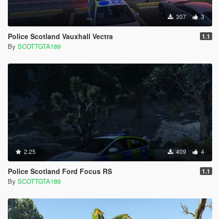
307
3
Police Scotland Vauxhall Vectra
1.1
By
SCOTTGTA189
2.25
409
4
Police Scotland Ford Focus RS
1.1
By
SCOTTGTA189