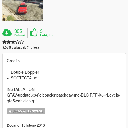
385
3
Pobrań
Lubię to
3.0 / 5 gwiazdek (1 głos)
Credits
-- Double Doppler
-- SCOTTGTA189
iNSTALLATION
GTAV\update\x64\dlcpacks\patchday4ng\DLC.RPF\X64\Levels\
gta5\vehicles.rpf
UPRZYWILEJOWANE
15 lutego 2016
Dodano: