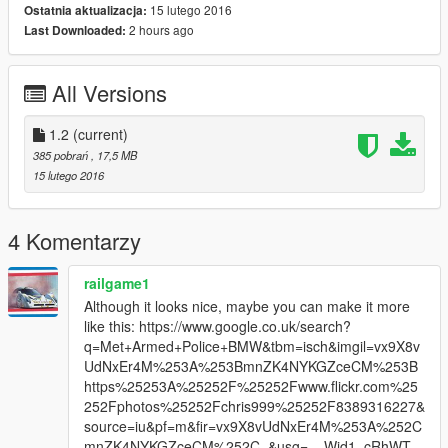
15 lutego 2016
Ostatnia aktualizacja:
2 hours ago
Last Downloaded:
All Versions
1.2
(current)
385 pobrań
, 17,5 MB
15 lutego 2016
4 Komentarzy
railgame1
Although it looks nice, maybe you can make it more
like this: https://www.google.co.uk/search?
q=Met+Armed+Police+BMW&tbm=isch&imgil=vx9X8v
UdNxEr4M%253A%253BmnZK4NYKGZceCM%253B
https%25253A%25252F%25252Fwww.flickr.com%25
252Fphotos%25252Fchris999%25252F8389316227&
source=iu&pf=m&fir=vx9X8vUdNxEr4M%253A%252C
mnZK4NYKGZceCM%252C_&usg=__Wid1_cRhWT_