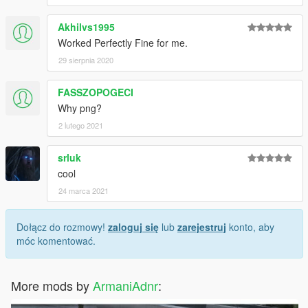
Akhilvs1995
Worked Perfectly Fine for me.
29 sierpnia 2020
FASSZOPOGECI
Why png?
2 lutego 2021
srluk
cool
24 marca 2021
Dołącz do rozmowy!
zaloguj się
lub
zarejestruj
konto, aby
móc komentować.
More mods by
ArmaniAdnr
: