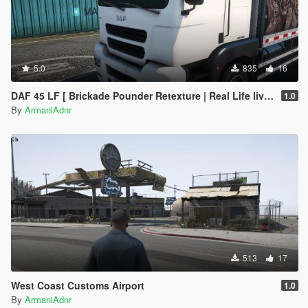
5.0
835
16
DAF 45 LF [ Brickade Pounder Retexture | Real Life liveries ]
1.0
By
ArmaniAdnr
513
17
West Coast Customs Airport
1.0
By
ArmaniAdnr