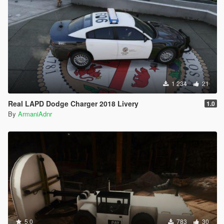
1 234
21
Real LAPD Dodge Charger 2018 Livery
1.0
By
ArmaniAdnr
5.0
783
30