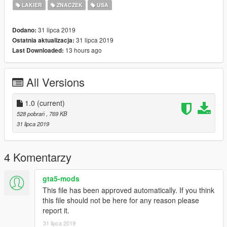
LAKIER
ZNACZEK
USA
31 lipca 2019
Dodano:
31 lipca 2019
Ostatnia aktualizacja:
13 hours ago
Last Downloaded:
All Versions
1.0
(current)
528 pobrań
, 769 KB
31 lipca 2019
4 Komentarzy
gta5-mods
This file has been approved automatically. If you think
this file should not be here for any reason please
report it.
31 lipca 2019