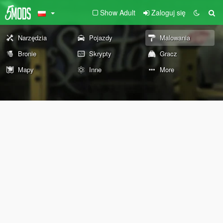
Show Adult
Zaloguj się
Narzędzia
Pojazdy
Malowania
Bronie
Skrypty
Gracz
Mapy
Inne
More