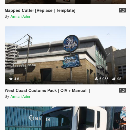
Mapped Cutter [Replace | Template]
1.0
By
ArmaniAdnr
4.81
6 955
98
West Coast Customs Pack | OIV + Manuall |
1.0
By
ArmaniAdnr