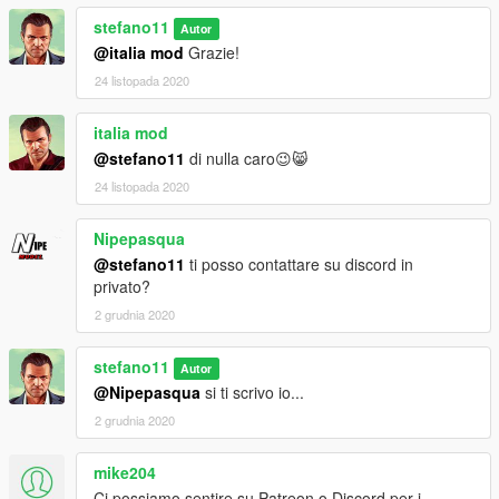
stefano11
Autor
@italia mod
Grazie!
24 listopada 2020
italia mod
@stefano11
di nulla caro😉😸
24 listopada 2020
Nipepasqua
@stefano11
ti posso contattare su discord in
privato?
2 grudnia 2020
stefano11
Autor
@Nipepasqua
si ti scrivo io...
2 grudnia 2020
mike204
Ci possiamo sentire su Patreon o Discord per i