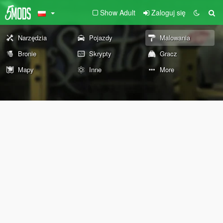
Show Adult
Zaloguj się
Narzędzia
Pojazdy
Malowania
Bronie
Skrypty
Gracz
Mapy
Inne
More