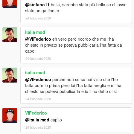
@stefano11
bella, sarebbe stata più bella se ci fosse
stato un gattino :c
24 listopada 2020
italia mod
@VIFederico
eh vero però ricordo che me l'ha
chiesto in privato se poteva pubblicarla l'ha fatta da
capo
24 listopada 2020
italia mod
@VIFederico
perché non so se hai visto che l'ho
fatta pure io prima però lui l'ha fatta meglio e mi ha
chiesto se poteva pubblicarla e io li ho detto di si
24 listopada 2020
VIFederico
@italia mod
capito
24 listopada 2020