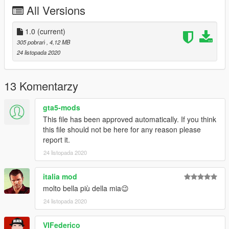
CREDITI / CREDITS
All Versions
Original model
https://urgencesmods.fr/mods/textures/renault-zoe-police-
1.0
(current)
municipale-2/
305 pobrań
, 4,12 MB
24 listopada 2020
13 Komentarzy
gta5-mods
This file has been approved automatically. If you think
this file should not be here for any reason please
report it.
24 listopada 2020
italia mod
molto bella più della mia😉
24 listopada 2020
VIFederico