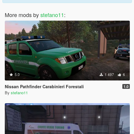
More mods by
stefano11
:
5.0
1 497
6
Nissan Pathfinder Carabinieri Forestali
1.0
By
stefano11