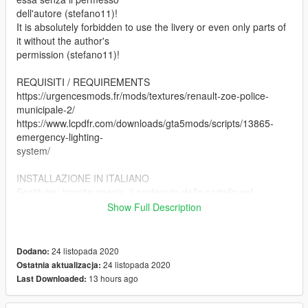
dell'autore (stefano11)!
It is absolutely forbidden to use the livery or even only parts of
it without the author's
permission (stefano11)!
REQUISITI / REQUIREMENTS
https://urgencesmods.fr/mods/textures/renault-zoe-police-
municipale-2/
https://www.lcpdfr.com/downloads/gta5mods/scripts/13865-
emergency-lighting-
system/
INSTALLAZIONE IN ITALIANO
Sostituire, tramite openiv, il contenuto della cartella nel
percorso seguente
Show Full Description
mods/x64e/levels/gta5/vehicles.rpf
ENGLISH INSTALLATION
24 listopada 2020
Dodano:
Replace, through openiv, the content of folder in the following
24 listopada 2020
Ostatnia aktualizacja:
path
13 hours ago
Last Downloaded:
mods/x64e/levels/gta5/vehicles.rpf