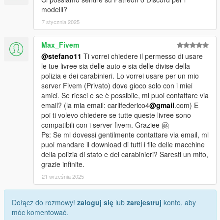
modelli?
7 stycznia 2025
Max_Fivem
@stefano11
Ti vorrei chiedere il permesso di usare
le tue livree sia delle auto e sia delle divise della
polizia e dei carabinieri. Lo vorrei usare per un mio
server Fivem (Privato) dove gioco solo con i miei
amici. Se riesci e se è possibile, mi puoi contattare via
email? (la mia email: carlifederico4
@gmail
.com) E
poi ti volevo chiedere se tutte queste livree sono
compatibili con i server fivem. Graziee 🤗
Ps: Se mi dovessi gentilmente contattare via email, mi
puoi mandare il download di tutti i file delle macchine
della polizia di stato e dei carabinieri? Saresti un mito,
grazie infinite.
21 września 2025
Dołącz do rozmowy!
zaloguj się
lub
zarejestruj
konto, aby
móc komentować.