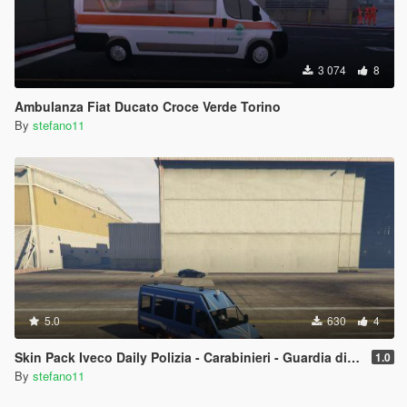
3 074
8
Ambulanza Fiat Ducato Croce Verde Torino
By
stefano11
5.0
630
4
Skin Pack Iveco Daily Polizia - Carabinieri - Guardia di Finanza
1.0
By
stefano11