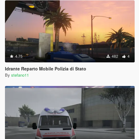
4.75
482
4
Idrante Reparto Mobile Polizia di Stato
By
stefano11