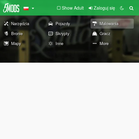
Show Adult
Zaloguj się
Narzędzia
Pojazdy
Malowania
Bronie
Skrypty
Gracz
Mapy
Inne
More