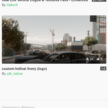
By
SalkorX
84
0
custom hellcat livery (logo)
1.0
By
p2k_hellcat
Designed in Alderney