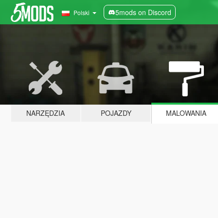
5mods on Discord
Polski
NARZĘDZIA
POJAZDY
MALOWANIA