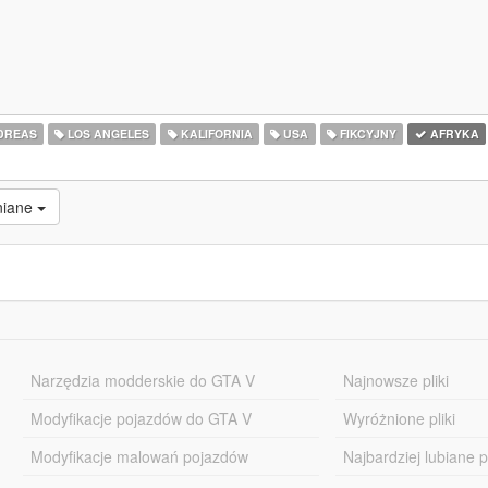
DREAS
LOS ANGELES
KALIFORNIA
USA
FIKCYJNY
AFRYKA
niane
Narzędzia modderskie do GTA V
Najnowsze pliki
Modyfikacje pojazdów do GTA V
Wyróżnione pliki
Modyfikacje malowań pojazdów
Najbardziej lubiane pl