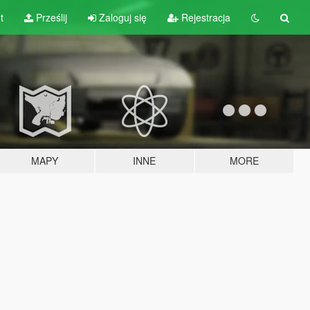
t
Prześlij
Zaloguj się
Rejestracja
MAPY
INNE
MORE