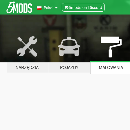
5mods on Discord
Polski
NARZĘDZIA
POJAZDY
MALOWANIA