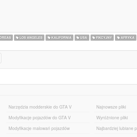
DREAS
LOS ANGELES
KALIFORNIA
USA
FIKCYJNY
AFRYKA
Narzędzia modderskie do GTA V
Najnowsze pliki
Modyfikacje pojazdów do GTA V
Wyróżnione pliki
Modyfikacje malowań pojazdów
Najbardziej lubiane pl