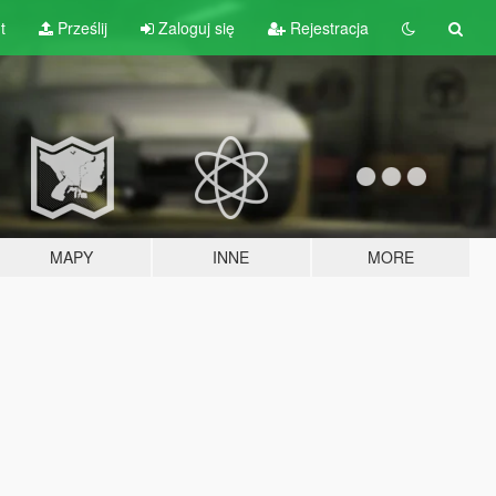
t
Prześlij
Zaloguj się
Rejestracja
MAPY
INNE
MORE