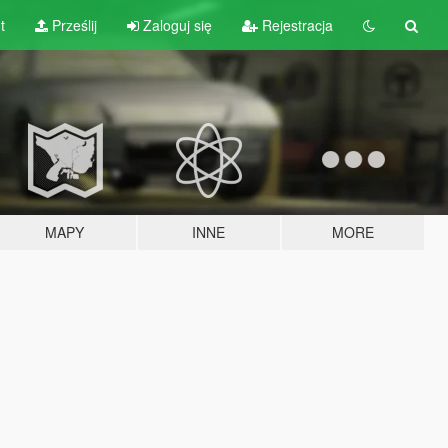
t
Prześlij
Zaloguj się
Rejestracja
MAPY
INNE
MORE