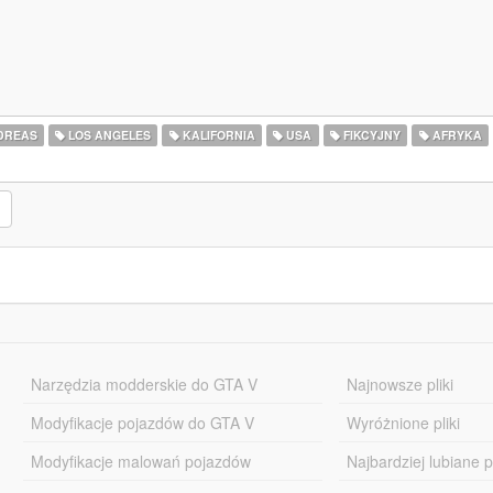
DREAS
LOS ANGELES
KALIFORNIA
USA
FIKCYJNY
AFRYKA
Narzędzia modderskie do GTA V
Najnowsze pliki
Modyfikacje pojazdów do GTA V
Wyróżnione pliki
Modyfikacje malowań pojazdów
Najbardziej lubiane pl