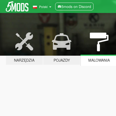
5mods on Discord
Polski
NARZĘDZIA
POJAZDY
MALOWANIA